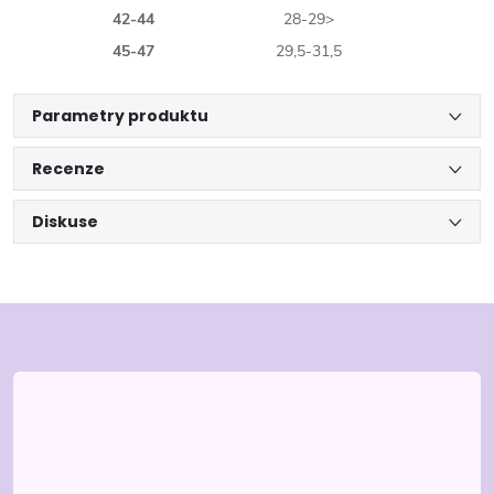
42-44
28-29>
45-47
29,5-31,5
Parametry produktu
Recenze
Diskuse
Z
á
p