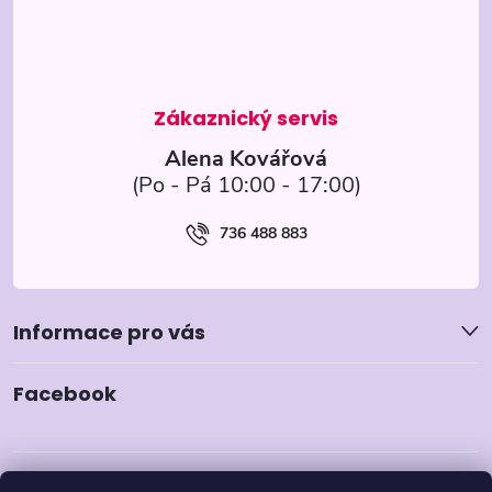
a
t
í
Alena Kovářová
736 488 883
Informace pro vás
Facebook