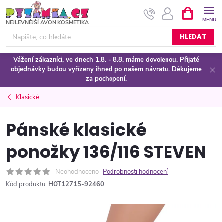
Přejít
NÁKUPNÍ
KOŠÍK
na
obsah
HLEDAT
Vážení zákazníci, ve dnech 1.8. - 8.8. máme dovolenou. Přijaté
objednávky budou vyřízeny ihned po našem návratu. Děkujeme
za pochopení.
Klasické
Pánské klasické
ponožky 136/116 STEVEN
Neohodnoceno
Podrobnosti hodnocení
Kód produktu:
HOT12715-92460