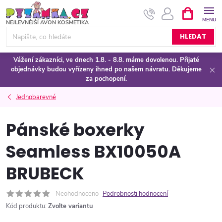
Přejít
NÁKUPNÍ
KOŠÍK
na
obsah
HLEDAT
Vážení zákazníci, ve dnech 1.8. - 8.8. máme dovolenou. Přijaté
objednávky budou vyřízeny ihned po našem návratu. Děkujeme
za pochopení.
Jednobarevné
Pánské boxerky
Seamless BX10050A
BRUBECK
Neohodnoceno
Podrobnosti hodnocení
Kód produktu:
Zvolte variantu