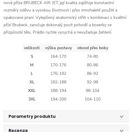
nová příze BRUBECK AIR JET, její kvalita zajišťuje konstantní
rozměry oděvu a vysokou životnost i přes mnohaleté použití a
opakované praní. Vylepšený anatomický střih v kombinaci s kvalitní
přízí Brubeck, zaručuje dokonalý pocit pohodlí a boxerky se
přizpůsobí tělu. Prádlo rychle vysychá a nevyžaduje žehlení.
velikosti
výška postavy
obvod přes boky
S
164-170
74-80
M
170-176
80-86
L
176-182
86-92
XL
182-188
92-98
XXL
188-194
98-104
3XL
194-200
104-110
Parametry produktu
Recenze