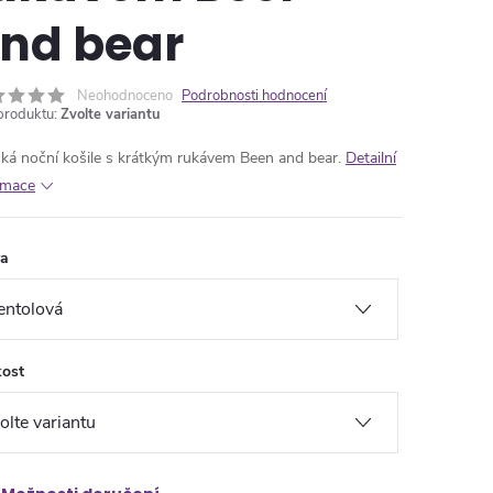
nd bear
Neohodnoceno
Podrobnosti hodnocení
produktu:
Zvolte variantu
ká noční košile s krátkým rukávem Been and bear.
Detailní
rmace
va
kost