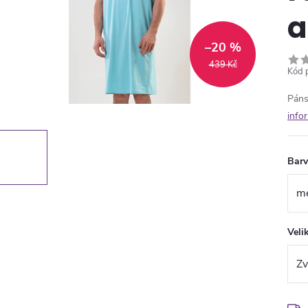
a
–20 %
439 Kč
Kód 
Páns
info
Bar
Veli