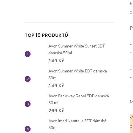
h
d
P
TOP 10 PRODUKTŮ
-
Avon Summer White Sunset EDT
-
dámská 50ml
-
149 Kč
-
Avon Summer White EDT dámská
-
50ml
-
149 Kč
Avon Far Away Rebel EDP dámská
M
50 ml
269 Kč
V
Avon Imari Naturelle EDT dámská
o
50ml