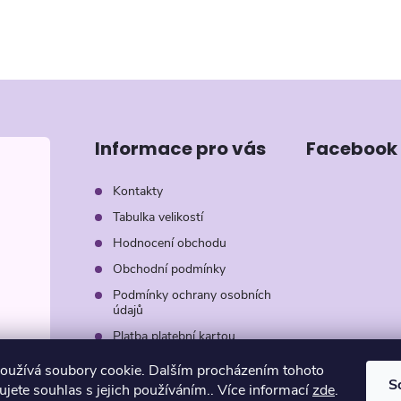
Informace pro vás
Facebook
Kontakty
Tabulka velikostí
Hodnocení obchodu
Obchodní podmínky
Podmínky ochrany osobních
údajů
Platba platební kartou
Záruka AVON
oužívá soubory cookie. Dalším procházením tohoto
S
jete souhlas s jejich používáním.. Více informací
zde
.