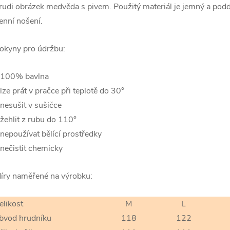
rudi obrázek medvěda s pivem. Použitý materiál je jemný a podd
enní nošení.
okyny pro údržbu:
 100% bavlna
 lze prát v pračce při teplotě do 30°
 nesušit v sušičce
 žehlit z rubu do 110°
 nepoužívat bělící prostředky
 nečistit chemicky
íry naměřené na výrobku:
elikost
M
L
bvod hrudníku
118
122