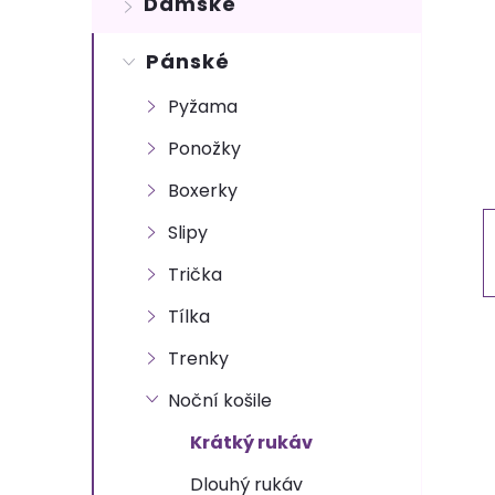
Dámské
t
Pánské
r
Pyžama
a
Ponožky
n
Boxerky
n
Slipy
Trička
í
Tílka
p
Trenky
a
Noční košile
Krátký rukáv
n
Dlouhý rukáv