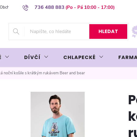
736 488 883
Obchodní podmínky
Podmínky ochrany osobních údajů
Platba plat
HLEDAT
É
DÍVČÍ
CHLAPECKÉ
FARMA
á noční košile s krátkým rukávem Beer and bear
P
k
r