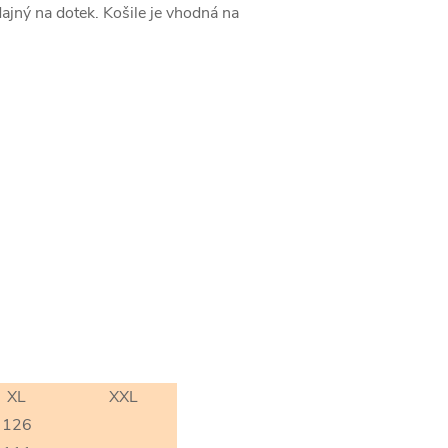
ajný na dotek. Košile je vhodná na
XL
XXL
126