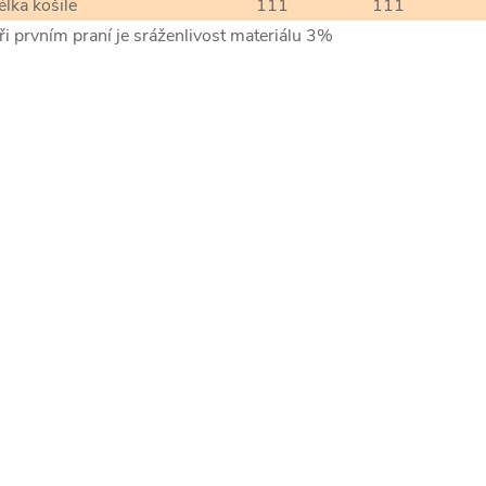
élka košile
111
111
ři prvním praní je sráženlivost materiálu 3%