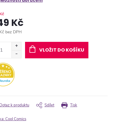
Možnosti doručení
Kč
49 Kč
Kč bez DPH
ná
:
VLOŽIT DO KOŠÍKU
Dotaz k produktu
Sdílet
Tisk
ka:
Cool Comics