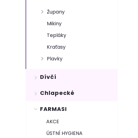
e
Župany
l
Mikiny
Tepláky
Kraťasy
Plavky
Dívčí
Chlapecké
FARMASI
AKCE
ÚSTNÍ HYGIENA