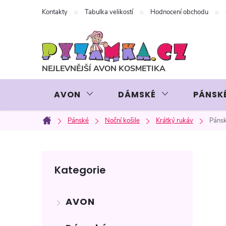
Přejít
Kontakty
Tabulka velikostí
Hodnocení obchodu
na
obsah
AVON
DÁMSKÉ
PÁNSK
Pánské
Noční košile
Krátký rukáv
Pánsk
Domů
P
Přeskočit
Kategorie
kategorie
o
AVON
s