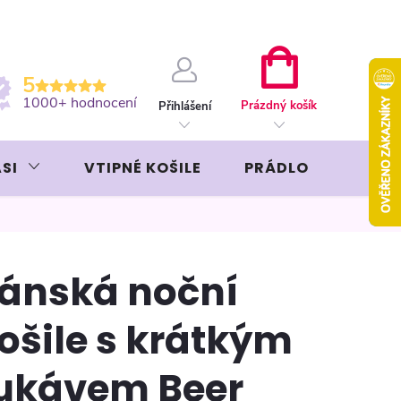
ební kartou
Záruka AVON
NÁKUPNÍ
5
KOŠÍK
1000+ hodnocení
Prázdný košík
Přihlášení
SI
VTIPNÉ KOŠILE
PRÁDLO
LIKÉR
ánská noční
ošile s krátkým
ukávem Beer