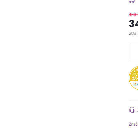
439 
3
288 
Měr
cena
Znač