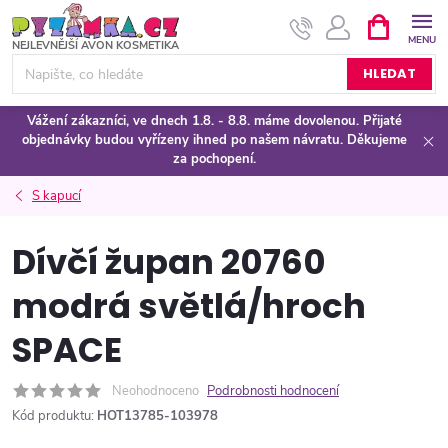
Přejít
NÁKUPNÍ
KOŠÍK
na
obsah
HLEDAT
Vážení zákazníci, ve dnech 1.8. - 8.8. máme dovolenou. Přijaté
objednávky budou vyřízeny ihned po našem návratu. Děkujeme
za pochopení.
S kapucí
Dívčí župan 20760
modrá světlá/hroch
SPACE
Neohodnoceno
Podrobnosti hodnocení
Kód produktu:
HOT13785-103978