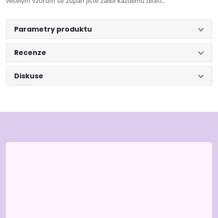
veselým vzorům se župan jistě zalíbí každému dítěti..
Parametry produktu
Recenze
Diskuse
Z
á
p
a