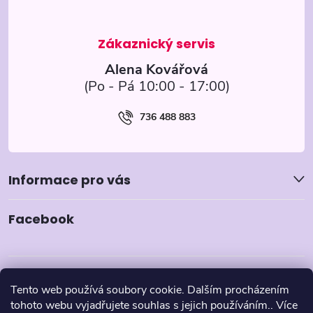
t
í
Alena Kovářová
736 488 883
Informace pro vás
Facebook
Tento web používá soubory cookie. Dalším procházením
tohoto webu vyjadřujete souhlas s jejich používáním.. Více