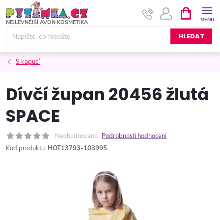
Přejít
NÁKUPNÍ
KOŠÍK
na
obsah
HLEDAT
S kapucí
Dívčí župan 20456 žlutá
SPACE
Neohodnoceno
Podrobnosti hodnocení
Kód produktu:
HOT13793-103995