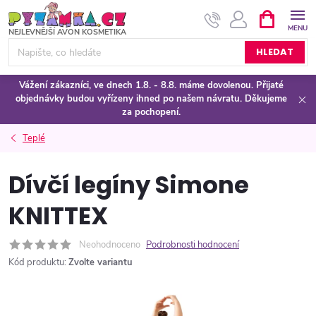
Přejít
NÁKUPNÍ
KOŠÍK
na
obsah
HLEDAT
Vážení zákazníci, ve dnech 1.8. - 8.8. máme dovolenou. Přijaté
objednávky budou vyřízeny ihned po našem návratu. Děkujeme
za pochopení.
Teplé
Dívčí legíny Simone
KNITTEX
Neohodnoceno
Podrobnosti hodnocení
Kód produktu:
Zvolte variantu