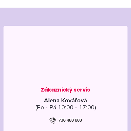
Z
á
p
a
t
í
Alena Kovářová
736 488 883