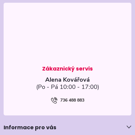
á
p
a
t
í
Alena Kovářová
736 488 883
Informace pro vás