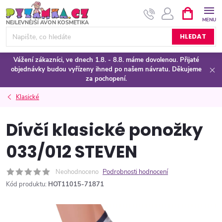
Přejít
NÁKUPNÍ
KOŠÍK
na
obsah
HLEDAT
Vážení zákazníci, ve dnech 1.8. - 8.8. máme dovolenou. Přijaté
objednávky budou vyřízeny ihned po našem návratu. Děkujeme
za pochopení.
Klasické
Dívčí klasické ponožky
033/012 STEVEN
Neohodnoceno
Podrobnosti hodnocení
Kód produktu:
HOT11015-71871