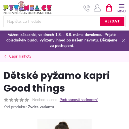
Přejít
NÁKUPNÍ
KOŠÍK
na
obsah
HLEDAT
Vážení zákazníci, ve dnech 1.8. - 8.8. máme dovolenou. Přijaté
objednávky budou vyřízeny ihned po našem návratu. Děkujeme
za pochopení.
Capri kalhoty
Dětské pyžamo kapri
Good things
Neohodnoceno
Podrobnosti hodnocení
Kód produktu:
Zvolte variantu