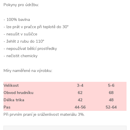
Pokyny pro údržbu:
- 100% bavlna
- lze prát v pračce při teplotě do 30°
- nesušit v sušičce
- žehlit z rubu do 110°
- nepoužívat bělící prostředky
- nečistit chemicky
Míry naměřené na výrobku:
Velikost
3-4
5-6
Obvod hrudníku
62
68
Délka trika
42
48
Pas
44-56
52-64
Při prvním praní je sráženlivost materiálu 3%.