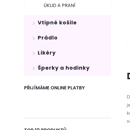
ÚKLID A PRANÍ
Vtipné košile
Prádlo
Likéry
Šperky a hodinky
PŘIJÍMÁME ONLINE PLATBY
D
j
k
n