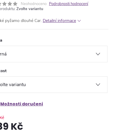
Neohodnoceno
Podrobnosti hodnocení
produktu:
Zvolte variantu
ké pyžamo dlouhé Car.
Detailní informace
va
kost
Možnosti doručení
Kč
89 Kč