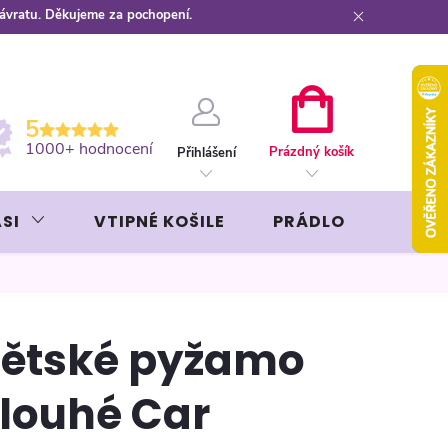
návratu. Děkujeme za pochopení.
ební kartou
Záruka AVON
NÁKUPNÍ
5
KOŠÍK
1000+ hodnocení
Prázdný košík
Přihlášení
SI
VTIPNÉ KOŠILE
PRÁDLO
LIKÉR
ětské pyžamo
louhé Car