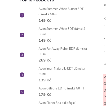
TOP 10 PRODUKTŮ
P
Avon Summer White Sunset EDT
dámská 50ml
-
149 Kč
-
Avon Summer White EDT dámská
-
50ml
-
149 Kč
-
Avon Far Away Rebel EDP dámská
-
50 ml
269 Kč
M
Avon Imari Naturelle EDT dámská
50ml
V
139 Kč
O
Avon Célèbre EDT dámská 50 ml
D
179 Kč
P
Avon Planet Spa zklidňující
D