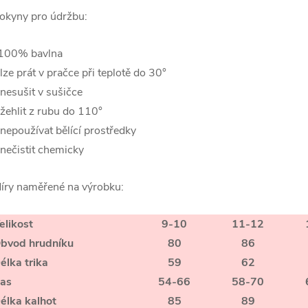
okyny pro údržbu:
100% bavlna
 lze prát v pračce při teplotě do 30°
 nesušit v sušičce
 žehlit z rubu do 110°
 nepoužívat bělící prostředky
 nečistit chemicky
íry naměřené na výrobku:
elikost
9-10
11-12
bvod hrudníku
80
86
élka trika
59
62
as
54-66
58-70
élka kalhot
85
89