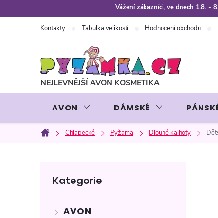
Přejít
Vážení zákazníci, ve dnech 1.8. -
na
Kontakty
Tabulka velikostí
Hodnocení obchodu
obsah
AVON
DÁMSKÉ
PÁNSK
Chlapecké
Pyžama
Dlouhé kalhoty
Dět
Domů
P
Přeskočit
Kategorie
kategorie
o
AVON