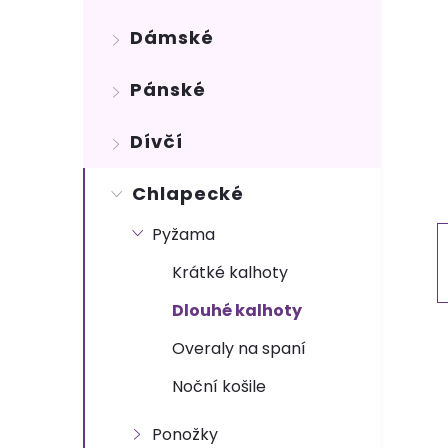
s
Dámské
t
Pánské
r
Dívčí
a
n
Chlapecké
Pyžama
n
Krátké kalhoty
í
Dlouhé kalhoty
p
Overaly na spaní
Noční košile
a
Ponožky