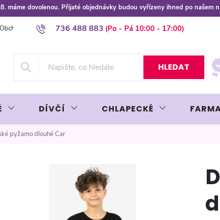
 8.8. máme dovolenou. Přijaté objednávky budou vyřízeny ihned po našem 
736 488 883
Obchodní podmínky
Podmínky ochrany osobních údajů
Platba plat
HLEDAT
É
DÍVČÍ
CHLAPECKÉ
FARMA
ské pyžamo dlouhé Car
D
d