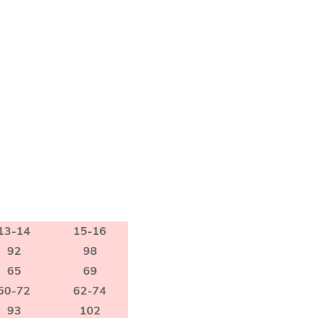
13-14
15-16
92
98
65
69
60-72
62-74
93
102