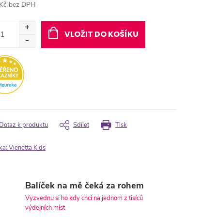
Kč bez DPH
ná
:
VLOŽIT DO KOŠÍKU
Dotaz k produktu
Sdílet
Tisk
ka:
Vienetta Kids
Balíček na mě čeká za rohem
Vyzvednu si ho kdy chci na jednom z tisíců
výdejních míst