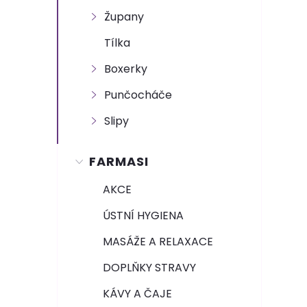
n
Župany
e
Tílka
l
Boxerky
Punčocháče
Slipy
FARMASI
AKCE
ÚSTNÍ HYGIENA
MASÁŽE A RELAXACE
DOPLŇKY STRAVY
KÁVY A ČAJE