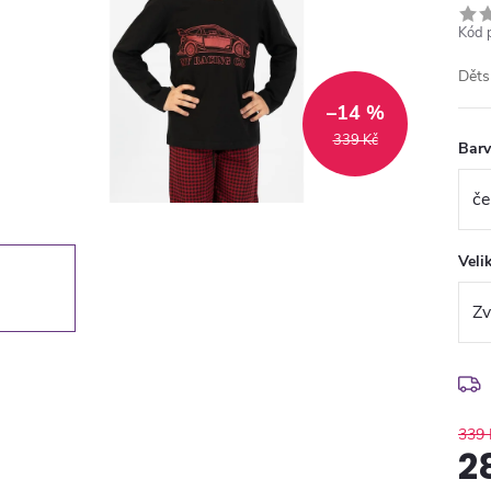
Kód 
Děts
–14 %
339 Kč
Bar
Veli
339 
2