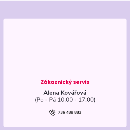
Z
á
p
a
t
í
Alena Kovářová
736 488 883