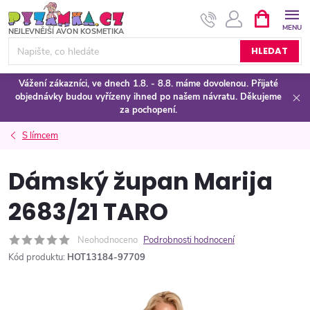
Přejít
NÁKUPNÍ
KOŠÍK
na
obsah
HLEDAT
Vážení zákazníci, ve dnech 1.8. - 8.8. máme dovolenou. Přijaté
objednávky budou vyřízeny ihned po našem návratu. Děkujeme
za pochopení.
S límcem
Dámský župan Marija
2683/21 TARO
Neohodnoceno
Podrobnosti hodnocení
Kód produktu:
HOT13184-97709