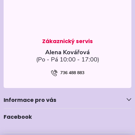
a
t
í
Alena Kovářová
736 488 883
Informace pro vás
Facebook