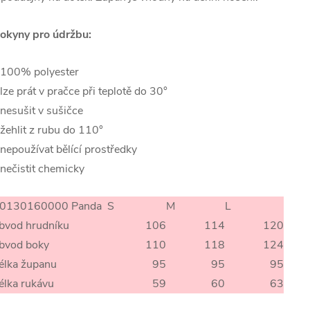
okyny pro údržbu:
 100% polyester
 lze prát v pračce při teplotě do 30°
 nesušit v sušičce
 žehlit z rubu do 110°
 nepoužívat bělící prostředky
 nečistit chemicky
0130160000 Panda
S
M
L
bvod hrudníku
106
114
120
bvod boky
110
118
124
élka županu
95
95
95
élka rukávu
59
60
63