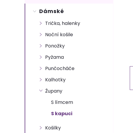
s
Dámské
t
Trička, halenky
r
Noční košile
a
Ponožky
n
Pyžama
Punčocháče
n
Kalhotky
í
Župany
p
S límcem
S kapuci
a
Košilky