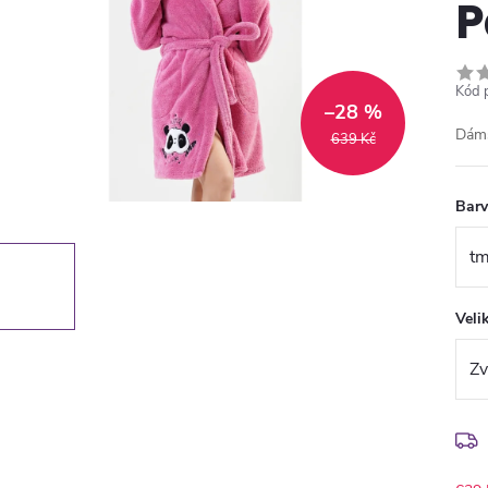
P
Kód 
–28 %
Dáms
639 Kč
Bar
Veli