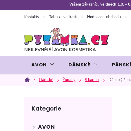
Přejít
Vážení zákazníci, ve dnech 1.8. -
na
Kontakty
Tabulka velikostí
Hodnocení obchodu
obsah
AVON
DÁMSKÉ
PÁNSK
Dámské
Župany
S kapuci
Dámský župan
Domů
P
Přeskočit
Kategorie
kategorie
o
AVON