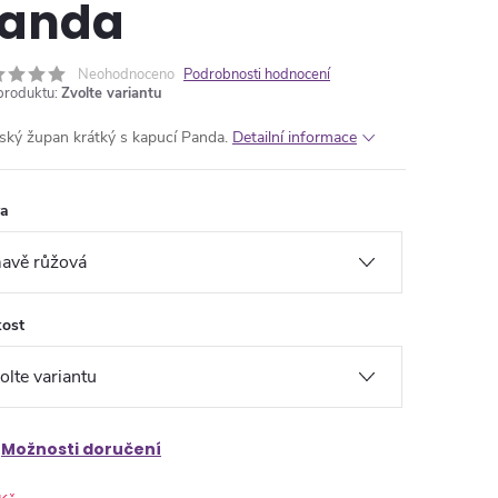
anda
Neohodnoceno
Podrobnosti hodnocení
produktu:
Zvolte variantu
ký župan krátký s kapucí Panda.
Detailní informace
va
kost
Možnosti doručení