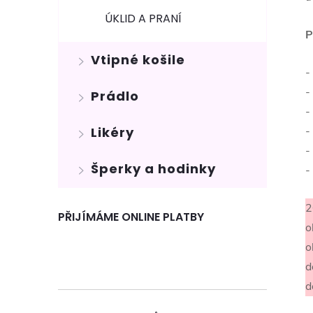
ÚKLID A PRANÍ
P
Vtipné košile
-
-
Prádlo
-
-
Likéry
-
Šperky a hodinky
-
2
PŘIJÍMÁME ONLINE PLATBY
o
o
d
d