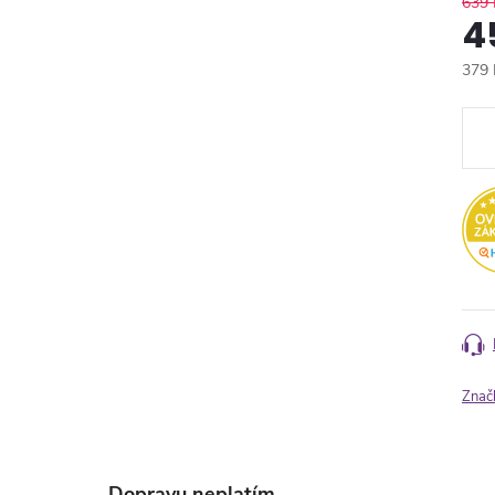
639 
4
379 
Měr
cena
Znač
Dopravu neplatím