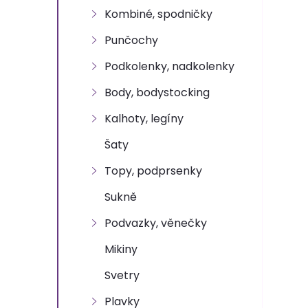
n
Kombiné, spodničky
e
Punčochy
l
Podkolenky, nadkolenky
Body, bodystocking
Kalhoty, legíny
Šaty
Topy, podprsenky
Sukně
Podvazky, věnečky
Mikiny
Svetry
Plavky