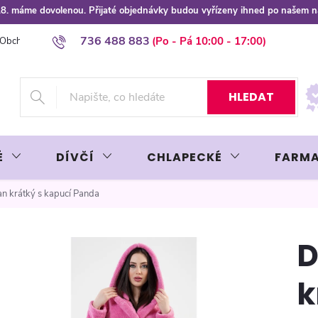
 8.8. máme dovolenou. Přijaté objednávky budou vyřízeny ihned po našem 
736 488 883
Obchodní podmínky
Podmínky ochrany osobních údajů
Platba plat
HLEDAT
É
DÍVČÍ
CHLAPECKÉ
FARMA
 krátký s kapucí Panda
D
k