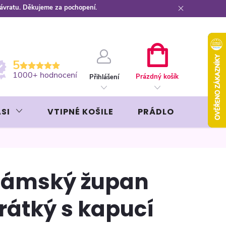
návratu. Děkujeme za pochopení.
ební kartou
Záruka AVON
NÁKUPNÍ
5
KOŠÍK
1000+ hodnocení
Prázdný košík
Přihlášení
SI
VTIPNÉ KOŠILE
PRÁDLO
LIKÉR
ámský župan
rátký s kapucí