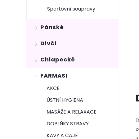
Sportovní soupravy
Pánské
Dívčí
Chlapecké
FARMASI
AKCE
ÚSTNÍ HYGIENA
MASÁŽE A RELAXACE
D
DOPLŇKY STRAVY
z
KÁVY A ČAJE
a