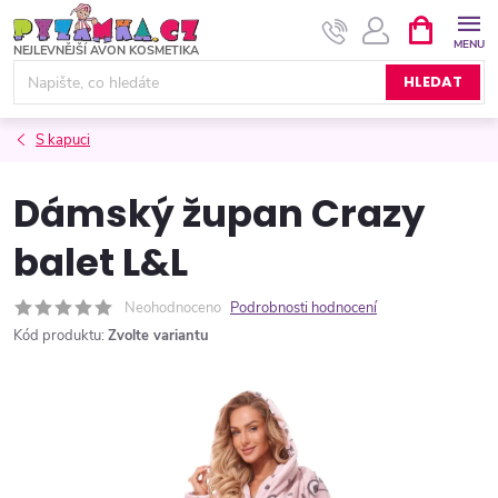
Přejít
NÁKUPNÍ
KOŠÍK
na
obsah
HLEDAT
S kapuci
Dámský župan Crazy
balet L&L
Neohodnoceno
Podrobnosti hodnocení
Kód produktu:
Zvolte variantu