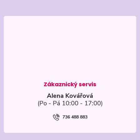
Z
á
p
a
t
í
Alena Kovářová
736 488 883