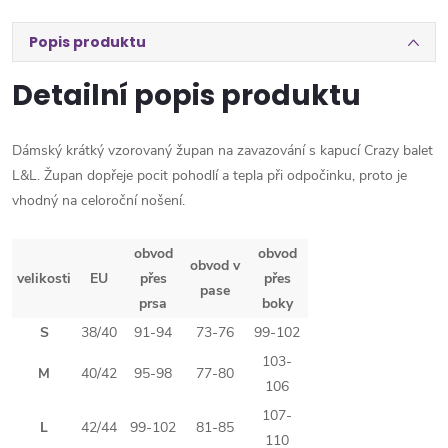
Popis produktu
Detailní popis produktu
Dámský krátký vzorovaný župan na zavazování s kapucí Crazy balet
L&L. Župan dopřeje pocit pohodlí a tepla při odpočinku, proto je
vhodný na celoroční nošení.
obvod
obvod
obvod v
velikosti
EU
přes
přes
pase
prsa
boky
S
38/40
91-94
73-76
99-102
103-
M
40/42
95-98
77-80
106
107-
L
42/44
99-102
81-85
110