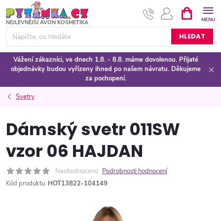
Přejít
NÁKUPNÍ
KOŠÍK
na
obsah
HLEDAT
Vážení zákazníci, ve dnech 1.8. - 8.8. máme dovolenou. Přijaté
objednávky budou vyřízeny ihned po našem návratu. Děkujeme
za pochopení.
Svetry
Dámský svetr 011SW
vzor 06 HAJDAN
Neohodnoceno
Podrobnosti hodnocení
Kód produktu:
HOT13822-104149