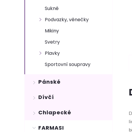
Sukně
Podvazky, věnečky
Mikiny
Svetry
Plavky
Sportovní soupravy
Pánské
Dívčí
Chlapecké
D
l
FARMASI
b