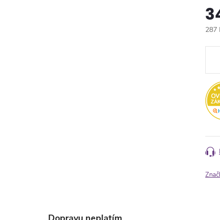
3
287 
Měr
cena
Znač
Dopravu neplatím