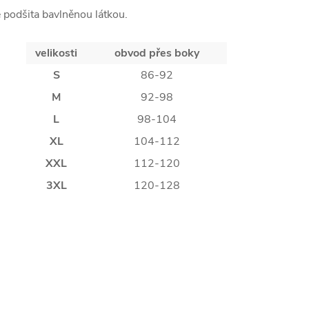
e podšita bavlněnou látkou.
velikosti
obvod přes boky
S
86-92
M
92-98
L
98-104
XL
104-112
XXL
112-120
3XL
120-128