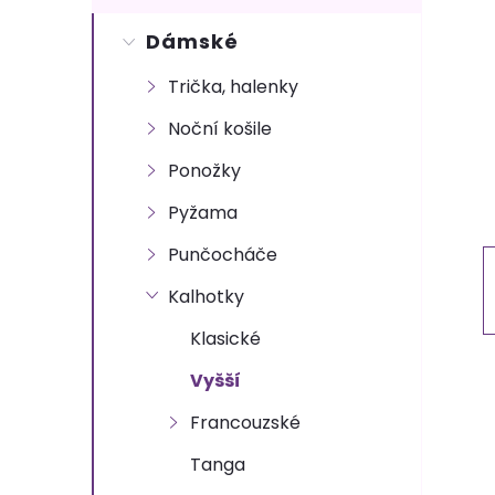
s
Dámské
t
Trička, halenky
r
Noční košile
a
Ponožky
n
Pyžama
Punčocháče
n
Kalhotky
í
Klasické
p
Vyšší
Francouzské
a
Tanga