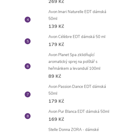
269 Kč
Avon Imari Naturelle EDT dámská
50ml
139 Kč
Avon Célèbre EDT dámská 50 ml
179 Kč
Avon Planet Spa zklidňující
aromatický sprej na polštář s
heřmánkem a levandulí 100ml
89 Kč
Avon Passion Dance EDT dámská
50ml
179 Kč
Avon Pur Blanca EDT dámská 50ml
169 Kč
Stelle Donna ZORA - dámské