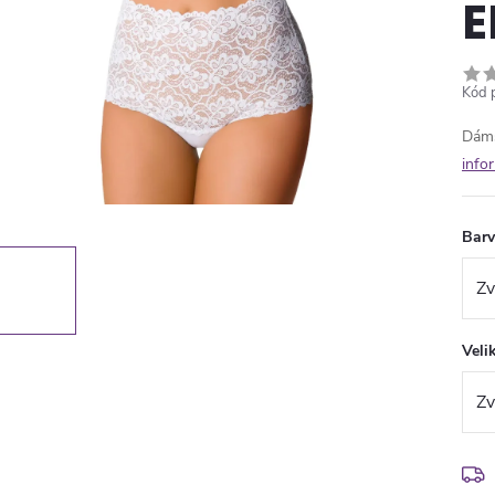
E
Kód 
Dáms
info
Bar
Veli