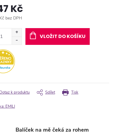
47 Kč
Kč bez DPH
ná
:
VLOŽIT DO KOŠÍKU
Dotaz k produktu
Sdílet
Tisk
ka:
EMILI
Balíček na mě čeká za rohem