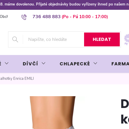
 8.8. máme dovolenou. Přijaté objednávky budou vyřízeny ihned po našem 
736 488 883
Obchodní podmínky
Podmínky ochrany osobních údajů
Platba plat
HLEDAT
É
DÍVČÍ
CHLAPECKÉ
FARMA
alhotky Enrica EMILI
D
k