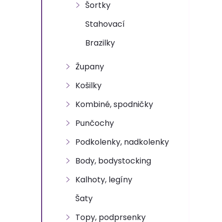
n
Šortky
e
Stahovací
Brazilky
l
Župany
Košilky
Kombiné, spodničky
Punčochy
Podkolenky, nadkolenky
Body, bodystocking
Kalhoty, legíny
Šaty
Topy, podprsenky