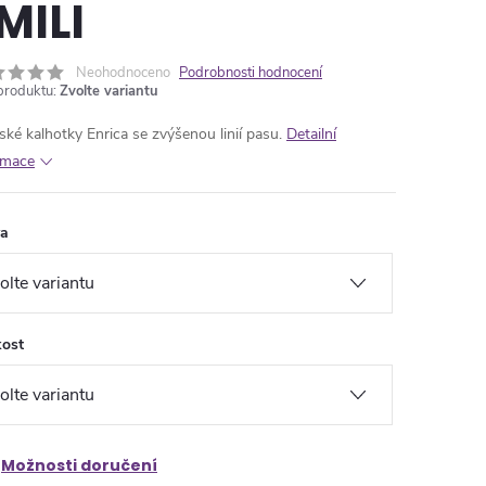
MILI
Neohodnoceno
Podrobnosti hodnocení
produktu:
Zvolte variantu
ké kalhotky Enrica se zvýšenou linií pasu.
Detailní
rmace
va
kost
Možnosti doručení