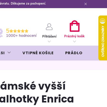
návratu. Děkujeme za pochopení.
ební kartou
Záruka AVON
NÁKUPNÍ
5
KOŠÍK
1000+ hodnocení
Prázdný košík
Přihlášení
SI
VTIPNÉ KOŠILE
PRÁDLO
LIKÉR
ámské vyšší
alhotky Enrica