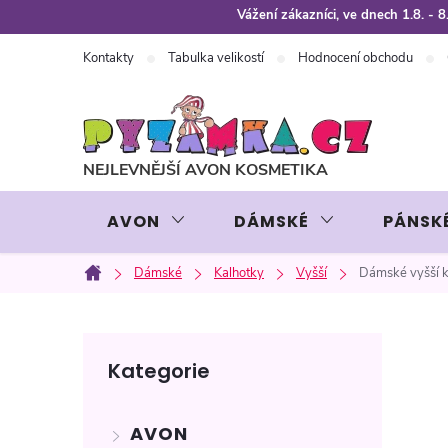
Přejít
Vážení zákazníci, ve dnech 1.8. -
na
Kontakty
Tabulka velikostí
Hodnocení obchodu
obsah
AVON
DÁMSKÉ
PÁNSK
Dámské
Kalhotky
Vyšší
Dámské vyšší k
Domů
P
Přeskočit
Kategorie
kategorie
o
AVON