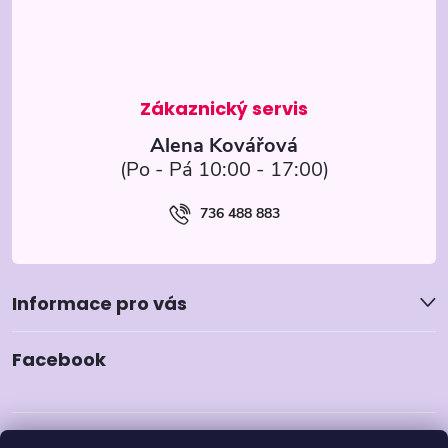
a
t
í
Alena Kovářová
736 488 883
Informace pro vás
Facebook