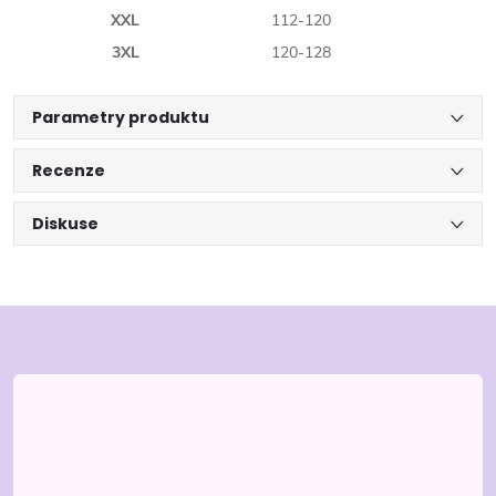
XXL
112-120
3XL
120-128
Parametry produktu
Recenze
Diskuse
Z
á
p