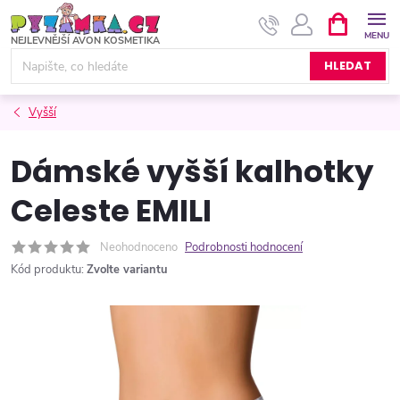
Přejít
NÁKUPNÍ
KOŠÍK
na
obsah
HLEDAT
Vyšší
Dámské vyšší kalhotky
Celeste EMILI
Neohodnoceno
Podrobnosti hodnocení
Kód produktu:
Zvolte variantu