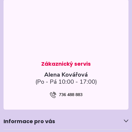
á
p
a
t
í
Alena Kovářová
736 488 883
Informace pro vás