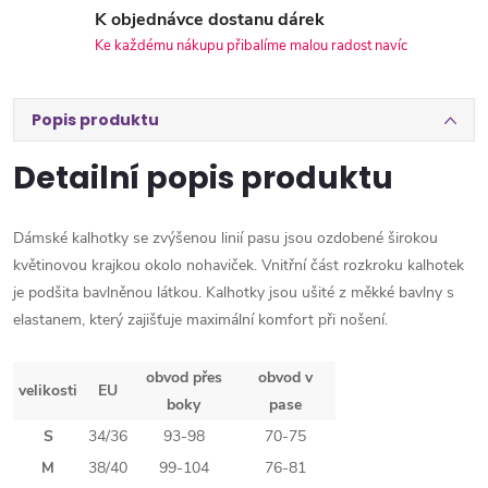
K objednávce dostanu dárek
Ke každému nákupu přibalíme malou radost navíc
Popis produktu
Detailní popis produktu
Dámské kalhotky se zvýšenou linií pasu jsou ozdobené širokou
květinovou krajkou okolo nohaviček. Vnitřní část rozkroku kalhotek
je podšita bavlněnou látkou. Kalhotky jsou ušité z měkké bavlny s
elastanem, který zajišťuje maximální komfort při nošení.
obvod přes
obvod v
velikosti
EU
boky
pase
S
34/36
93-98
70-75
M
38/40
99-104
76-81