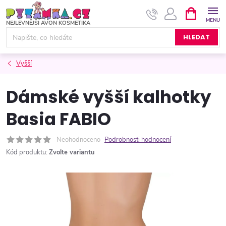
Přejít
NÁKUPNÍ
KOŠÍK
na
obsah
HLEDAT
Vyšší
Dámské vyšší kalhotky
Basia FABIO
Neohodnoceno
Podrobnosti hodnocení
Kód produktu:
Zvolte variantu