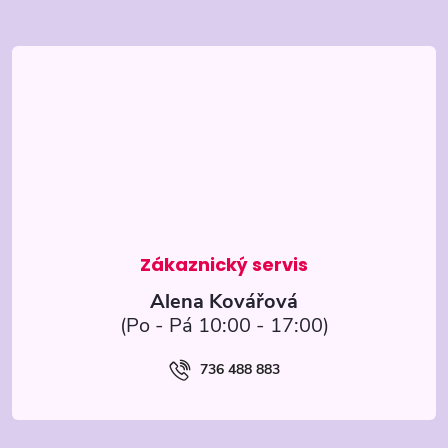
Z
á
p
a
t
í
Alena Kovářová
736 488 883