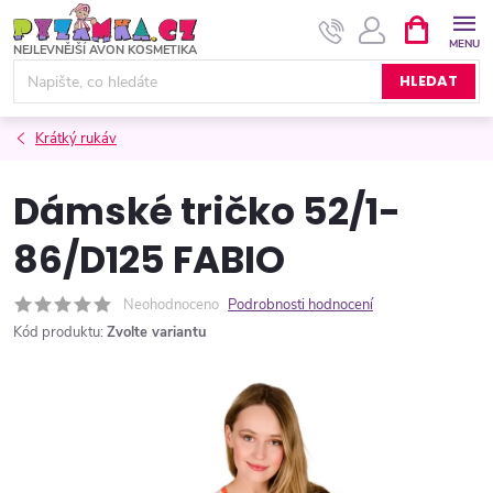
Přejít
NÁKUPNÍ
KOŠÍK
na
obsah
HLEDAT
Krátký rukáv
Dámské tričko 52/1-
86/D125 FABIO
Neohodnoceno
Podrobnosti hodnocení
Kód produktu:
Zvolte variantu