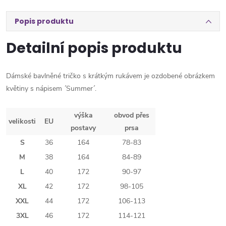
Popis produktu
Detailní popis produktu
Dámské bavlněné tričko s krátkým rukávem je ozdobené obrázkem
květiny s nápisem ´Summer´.
výška
obvod přes
velikosti
EU
postavy
prsa
S
36
164
78-83
M
38
164
84-89
L
40
172
90-97
XL
42
172
98-105
XXL
44
172
106-113
3XL
46
172
114-121