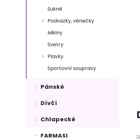
Sukně
Podvazky, věnečky
Mikiny
Svetry
Plavky
Sportovní soupravy
Pánské
Dívčí
Chlapecké
FARMASI
D