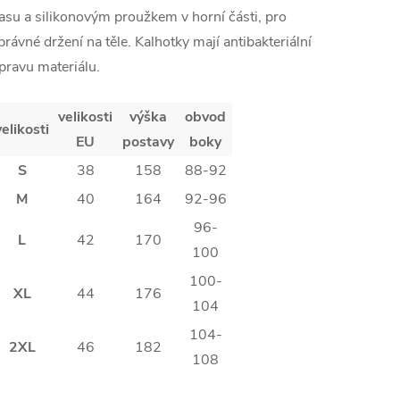
asu a silikonovým proužkem v horní části, pro
právné držení na těle. Kalhotky mají antibakteriální
pravu materiálu.
velikosti
výška
obvod
velikosti
EU
postavy
boky
S
38
158
88-92
M
40
164
92-96
96-
L
42
170
100
100-
XL
44
176
104
104-
2XL
46
182
108