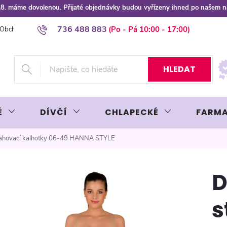
 8.8. máme dovolenou. Přijaté objednávky budou vyřízeny ihned po našem 
736 488 883
Obchodní podmínky
Podmínky ochrany osobních údajů
Platba plat
HLEDAT
É
DÍVČÍ
CHLAPECKÉ
FARMA
ahovací kalhotky 06-49 HANNA STYLE
s