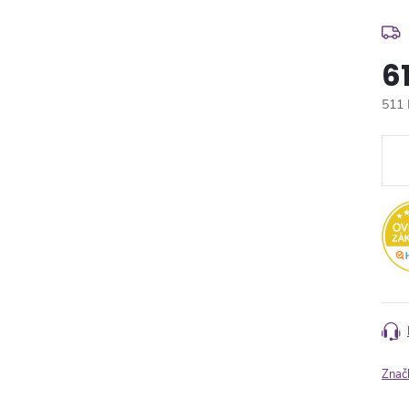
6
511 
Měr
cena
Znač