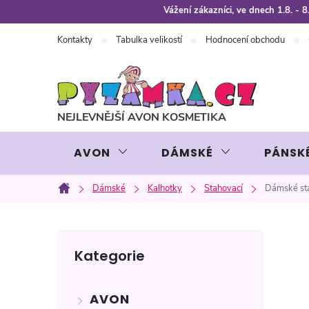
Přejít
Vážení zákazníci, ve dnech 1.8. -
na
Kontakty
Tabulka velikostí
Hodnocení obchodu
obsah
AVON
DÁMSKÉ
PÁNSK
Dámské
Kalhotky
Stahovací
Dámské st
Domů
P
Přeskočit
Kategorie
kategorie
o
AVON