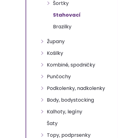
n
Šortky
e
Stahovací
Brazilky
l
Župany
Košilky
Kombiné, spodničky
Punčochy
Podkolenky, nadkolenky
Body, bodystocking
Kalhoty, legíny
Šaty
Topy, podprsenky