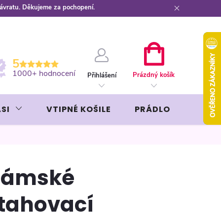
návratu. Děkujeme za pochopení.
ební kartou
Záruka AVON
NÁKUPNÍ
5
KOŠÍK
1000+ hodnocení
Prázdný košík
Přihlášení
SI
VTIPNÉ KOŠILE
PRÁDLO
LIKÉR
Dámské
tahovací