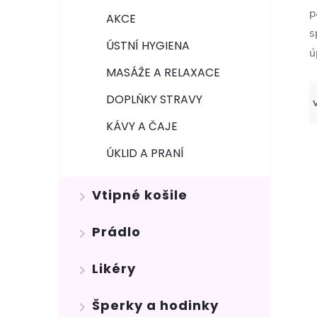
p
AKCE
s
ÚSTNÍ HYGIENA
ú
MASÁŽE A RELAXACE
DOPLŇKY STRAVY
KÁVY A ČAJE
ÚKLID A PRANÍ
Vtipné košile
Prádlo
Likéry
Šperky a hodinky