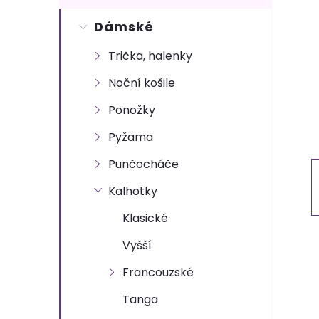
s
Dámské
t
Trička, halenky
r
Noční košile
a
Ponožky
n
Pyžama
Punčocháče
n
Kalhotky
í
Klasické
p
Vyšší
Francouzské
a
Tanga