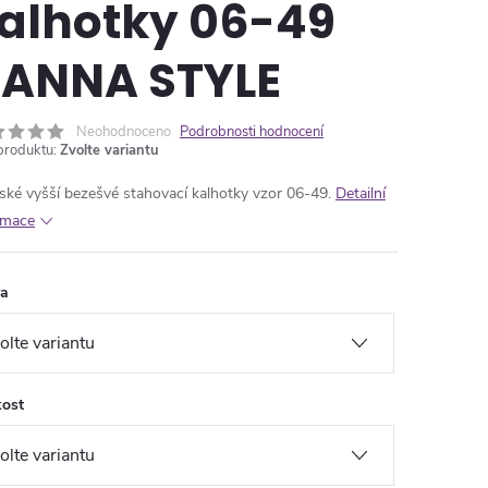
alhotky 06-49
ANNA STYLE
Neohodnoceno
Podrobnosti hodnocení
produktu:
Zvolte variantu
ké vyšší bezešvé stahovací kalhotky vzor 06-49.
Detailní
rmace
va
kost