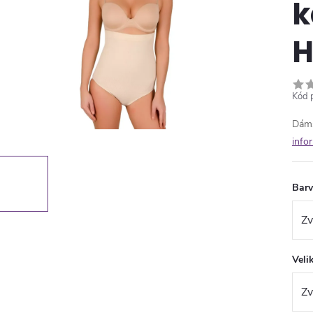
k
H
Kód 
Dáms
info
Bar
Veli