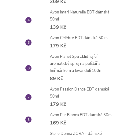
269 Kč
Avon Imari Naturelle EDT dámská
50ml
139 Kč
Avon Célèbre EDT dámská 50 ml
179 Kč
Avon Planet Spa zklidňující
aromatický sprej na polštář s
heřmánkem a levandulí 100ml
89 Kč
Avon Passion Dance EDT dámská
50ml
179 Kč
Avon Pur Blanca EDT dámská 50ml
169 Kč
Stelle Donna ZORA - dámské