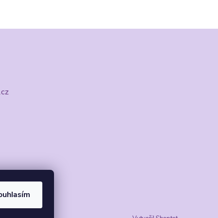
.cz
ouhlasím