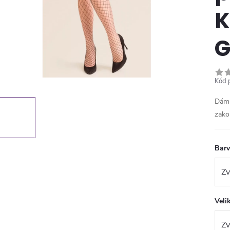
K
G
Kód 
Dáms
zako
Bar
Veli