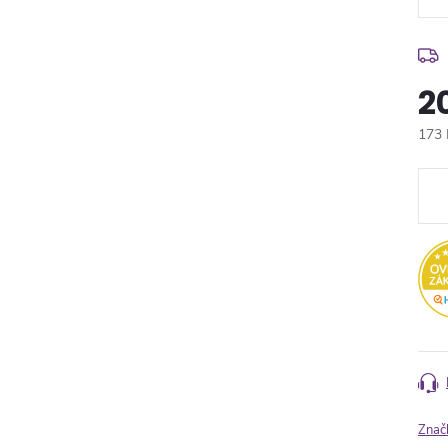
2
173 
Měr
cena
Znač