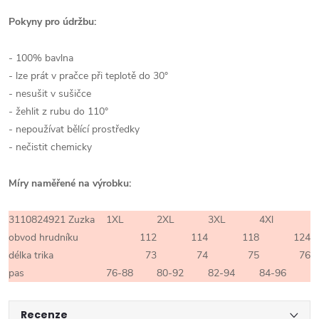
Pokyny pro údržbu:
- 100% bavlna
- lze prát v pračce při teplotě do 30°
- nesušit v sušičce
- žehlit z rubu do 110°
- nepoužívat bělící prostředky
- nečistit chemicky
Míry naměřené na výrobku:
3110824921 Zuzka
1XL
2XL
3XL
4Xl
obvod hrudníku
112
114
118
124
délka trika
73
74
75
76
pas
76-88
80-92
82-94
84-96
Recenze