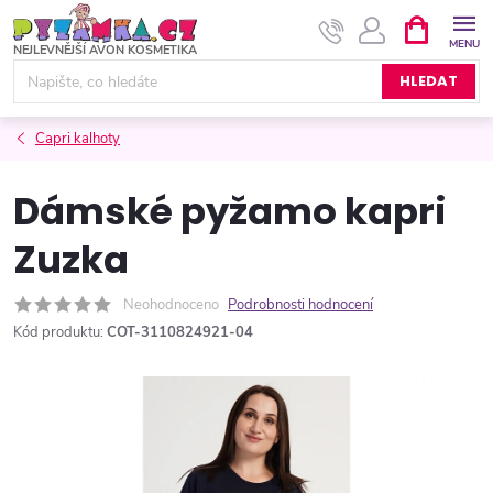
Přejít
NÁKUPNÍ
KOŠÍK
na
obsah
HLEDAT
Capri kalhoty
Dámské pyžamo kapri
Zuzka
Neohodnoceno
Podrobnosti hodnocení
Kód produktu:
COT-3110824921-04