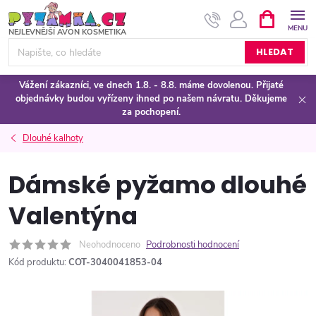
Přejít
NÁKUPNÍ
KOŠÍK
na
obsah
HLEDAT
Vážení zákazníci, ve dnech 1.8. - 8.8. máme dovolenou. Přijaté
objednávky budou vyřízeny ihned po našem návratu. Děkujeme
za pochopení.
Dlouhé kalhoty
Dámské pyžamo dlouhé
Valentýna
Neohodnoceno
Podrobnosti hodnocení
Kód produktu:
COT-3040041853-04