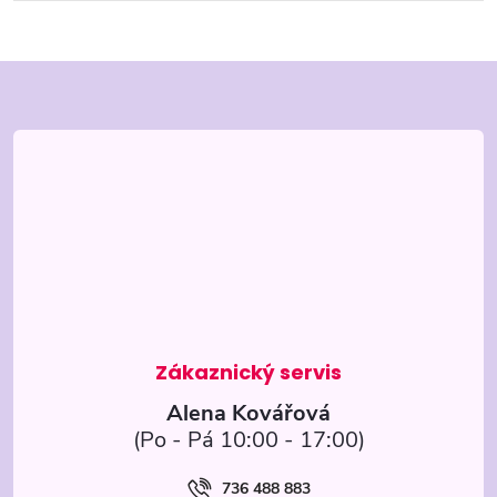
Z
á
p
a
t
í
Alena Kovářová
736 488 883