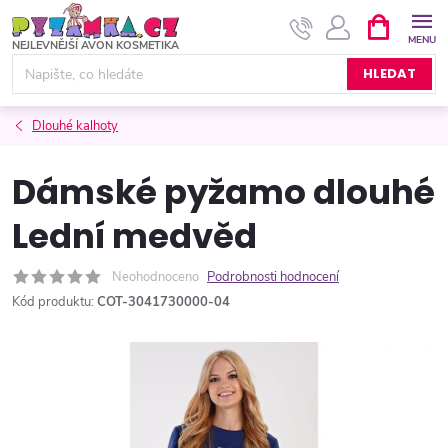
Přejít
NÁKUPNÍ
KOŠÍK
na
obsah
HLEDAT
Dlouhé kalhoty
Dámské pyžamo dlouhé
Lední medvěd
Neohodnoceno
Podrobnosti hodnocení
Kód produktu:
COT-3041730000-04