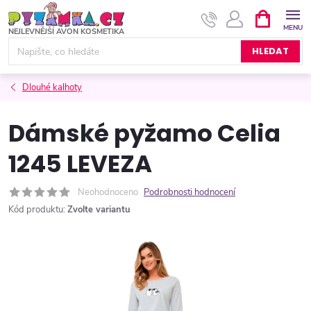
Přejít
NÁKUPNÍ
KOŠÍK
na
obsah
HLEDAT
Dlouhé kalhoty
Dámské pyžamo Celia
1245 LEVEZA
Neohodnoceno
Podrobnosti hodnocení
Kód produktu:
Zvolte variantu