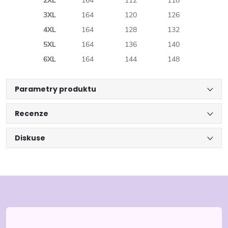
2XL
164
112
118
3XL
164
120
126
4XL
164
128
132
5XL
164
136
140
6XL
164
144
148
Parametry produktu
Recenze
Diskuse
Z
á