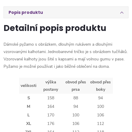
Popis produktu
Detailní popis produktu
Dámské pyžamo s obrázkem, dlouhým rukávem a dlouhými
vzorovanými kalhotami. Jednobarevné tričko je s obrázkem tučňáků.
Vzorované kalhoty jsou šité s kapsami a mají volnou gumu v pase.
Pyžamo je možné používat i jako běžné oblečení na doma.
výška
obvod přes
obvod přes
velikosti
postavy
prsa
boky
S
158
88
94
M
164
94
100
L
170
100
106
XL
176
106
112