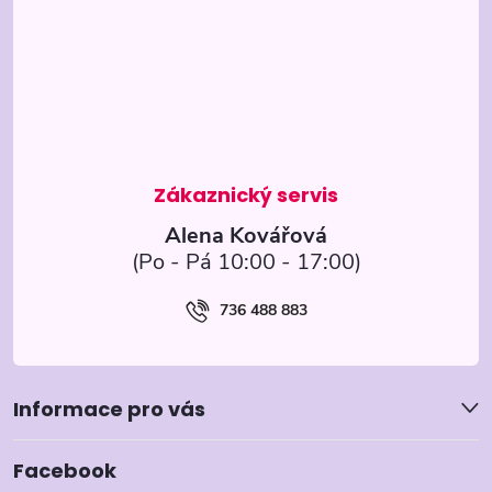
p
a
t
í
Alena Kovářová
736 488 883
Informace pro vás
Facebook