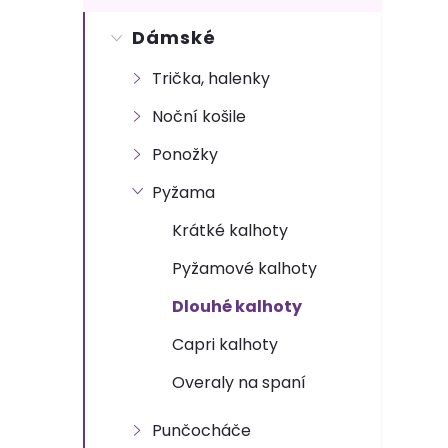
s
Dámské
t
Trička, halenky
r
Noční košile
a
Ponožky
n
Pyžama
Krátké kalhoty
n
Pyžamové kalhoty
í
Dlouhé kalhoty
p
Capri kalhoty
Overaly na spaní
a
Punčocháče