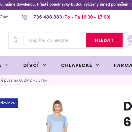
 8.8. máme dovolenou. Přijaté objednávky budou vyřízeny ihned po našem 
736 488 883
Obchodní podmínky
Podmínky ochrany osobních údajů
Platba plat
HLEDAT
É
DÍVČÍ
CHLAPECKÉ
FARMA
é pyžamo 662/42 REGINA
D
Novinka
6