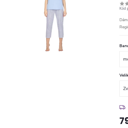
Kód 
Dáms
Regi
Bar
Veli
7