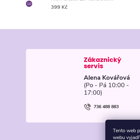
399 Kč
Z
á
p
Alena Kovářová
a
t
736 488 883
í
Tento web p
webu vyjadřu