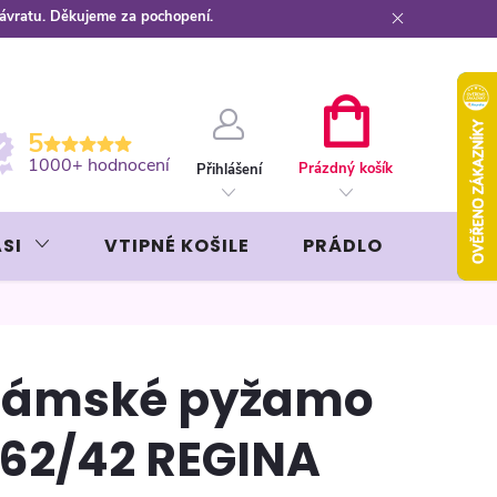
návratu. Děkujeme za pochopení.
ební kartou
Záruka AVON
NÁKUPNÍ
5
KOŠÍK
1000+ hodnocení
Prázdný košík
Přihlášení
SI
VTIPNÉ KOŠILE
PRÁDLO
LIKÉR
ámské pyžamo
62/42 REGINA