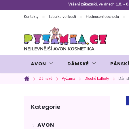
Přejít
Vážení zákazníci, ve dnech 1.8. -
na
Kontakty
Tabulka velikostí
Hodnocení obchodu
obsah
AVON
DÁMSKÉ
PÁNSK
Dámské
Pyžama
Dlouhé kalhoty
Dámsk
Domů
P
Přeskočit
Kategorie
kategorie
o
AVON