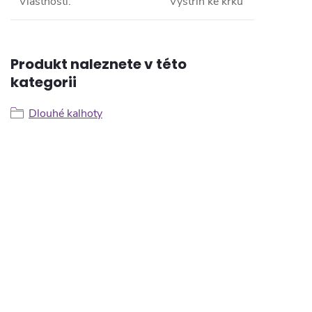
Vlastnosti
:
Výstřih ke krku
Produkt naleznete v této
kategorii
Dlouhé kalhoty