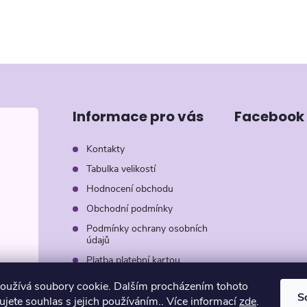
Informace pro vás
Facebook
Kontakty
Tabulka velikostí
Hodnocení obchodu
Obchodní podmínky
Podmínky ochrany osobních
údajů
Platba platební kartou
Záruka AVON
oužívá soubory cookie. Dalším procházením tohoto
S
jete souhlas s jejich používáním.. Více informací
zde
.