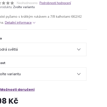
Neohodnoceno
Podrobnosti hodnocení
produktu:
Zvolte variantu
ké pyžamo s krátkým rukávem a 7/8 kalhotami 662/42
na.
Detailní informace
va
kost
Možnosti doručení
98 Kč