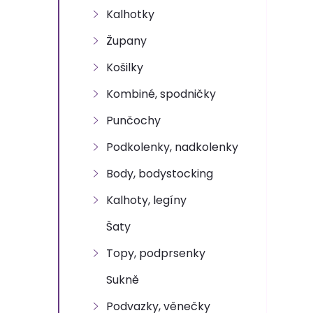
n
Kalhotky
e
Župany
l
Košilky
Kombiné, spodničky
Punčochy
Podkolenky, nadkolenky
Body, bodystocking
Kalhoty, legíny
Šaty
Topy, podprsenky
Sukně
Podvazky, věnečky