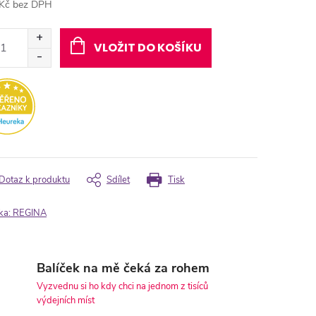
Kč bez DPH
ná
:
VLOŽIT DO KOŠÍKU
Dotaz k produktu
Sdílet
Tisk
ka:
REGINA
Balíček na mě čeká za rohem
Vyzvednu si ho kdy chci na jednom z tisíců
výdejních míst