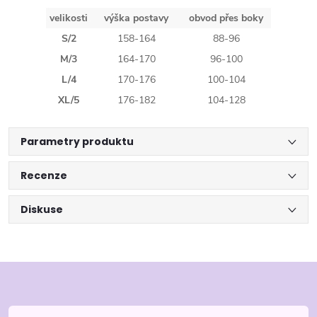
velikosti
výška postavy
obvod přes boky
S/2
158-164
88-96
M/3
164-170
96-100
L/4
170-176
100-104
XL/5
176-182
104-128
Parametry produktu
Recenze
Diskuse
Z
á