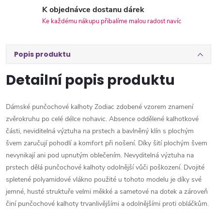
K objednávce dostanu dárek
Ke každému nákupu přibalíme malou radost navíc
Popis produktu
Detailní popis produktu
Dámské punčochové kalhoty Zodiac zdobené vzorem znamení
zvěrokruhu po celé délce nohavic. Absence oddělené kalhotkové
části, neviditelná výztuha na prstech a bavlněný klín s plochým
švem zaručují pohodlí a komfort při nošení. Díky šití plochým švem
nevynikají ani pod upnutým oblečením. Nevyditelná výztuha na
prstech dělá punčochové kalhoty odolnější vůči poškození. Dvojité
spletené polyamidové vlákno použité u tohoto modelu je díky své
jemné, husté struktuře velmi měkké a sametové na dotek a zároveň
činí punčochové kalhoty trvanlivějšími a odolnějšími proti obláčkům.