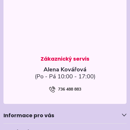
p
a
t
í
Alena Kovářová
736 488 883
Informace pro vás