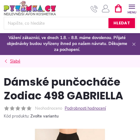
Přejít
NÁKUPNÍ
KOŠÍK
na
obsah
HLEDAT
Vážení zákazníci, ve dnech 1.8. - 8.8. máme dovolenou. Přijaté
objednávky budou vyřízeny ihned po našem návratu. Děkujeme
za pochopení.
Slabé
Dámské punčocháče
Zodiac 498 GABRIELLA
Neohodnoceno
Podrobnosti hodnocení
Kód produktu:
Zvolte variantu