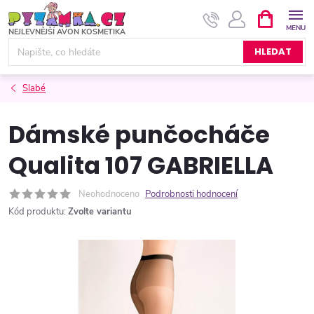
Přejít
NÁKUPNÍ
KOŠÍK
na
obsah
HLEDAT
Slabé
Dámské punčocháče
Qualita 107 GABRIELLA
Neohodnoceno
Podrobnosti hodnocení
Kód produktu:
Zvolte variantu