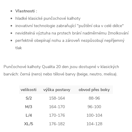
Vlastnosti :
hladké klasické punčochové kalhoty
inovativní technologie zabraňující "puštění oka v celé délce"
neviditelná výztuha na prstech brání nadměrnému žmolkování
perfektně obepínají nohu a zároveň nezpůsobují nepříjemný
tlak
Punčochové kalhoty Qualita 20 den jsou dostupné v klasických
barvách: černá (nero) nebo tělové barvy (beige, neutro, melisa).
velikosti
výška postavy
obvod přes boky
S/2
158-164
88-96
M/3
164-170
96-100
L/4
170-176
100-104
XL/5
176-182
104-128