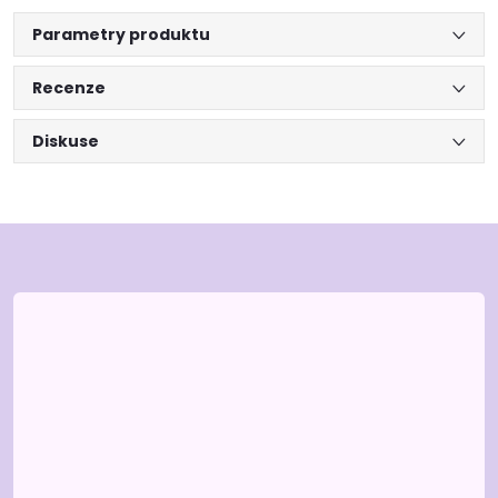
Parametry produktu
Recenze
Diskuse
Z
á
p
a
t