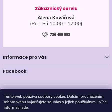
í
Alena Kovářová
736 488 883
Informace pro vás
Facebook
Tento web používá soubory cookie. Dalším procházením
tohoto webu vyjadřujete souhlas s jejich používáním.. Více
informací
zde
.