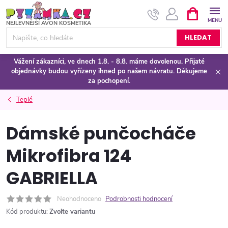
Přejít
NÁKUPNÍ
KOŠÍK
na
obsah
HLEDAT
Vážení zákazníci, ve dnech 1.8. - 8.8. máme dovolenou. Přijaté
objednávky budou vyřízeny ihned po našem návratu. Děkujeme
za pochopení.
Teplé
Dámské punčocháče
Mikrofibra 124
GABRIELLA
Neohodnoceno
Podrobnosti hodnocení
Kód produktu:
Zvolte variantu