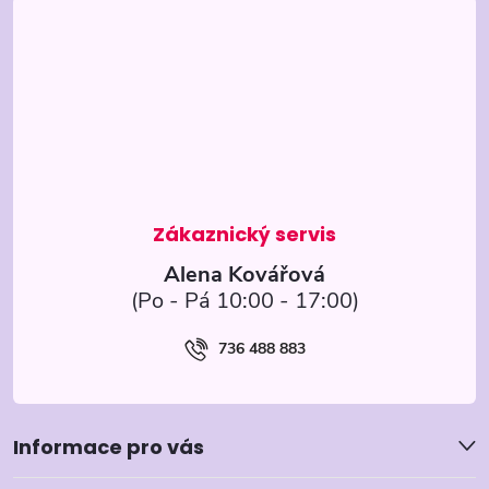
á
p
a
t
í
Alena Kovářová
736 488 883
Informace pro vás