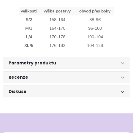
velikosti
výška postavy
obvod přes boky
S/2
158-164
88-96
M/3
164-170
96-100
L/4
170-176
100-104
XL/5
176-182
104-128
Parametry produktu
Recenze
Diskuse
Z