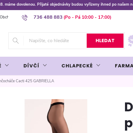
 8.8. máme dovolenou. Přijaté objednávky budou vyřízeny ihned po našem 
736 488 883
Obchodní podmínky
Podmínky ochrany osobních údajů
Platba plat
HLEDAT
É
DÍVČÍ
CHLAPECKÉ
FARMA
čocháče Cacti 425 GABRIELLA
p