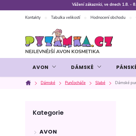
Přejít
Vážení zákazníci, ve dnech 1.8. -
na
Kontakty
Tabulka velikostí
Hodnocení obchodu
obsah
AVON
DÁMSKÉ
PÁNSK
Dámské
Punčocháče
Slabé
Dámské pun
Domů
P
Přeskočit
Kategorie
kategorie
o
AVON