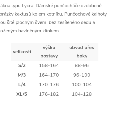
lákna typu Lycra. Dámské punčocháče ozdobené
brázky kaktusů kolem kotníku. Punčochové kalhoty
sou šité plochým švem, bez zesíleného sedu a
loženým bavlněným klínkem.
výška
obvod přes
velikosti
postavy
boky
S/2
158-164
88-96
M/3
164-170
96-100
L/4
170-176
100-104
XL/5
176-182
104-128