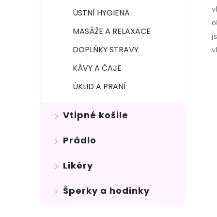
v
ÚSTNÍ HYGIENA
o
MASÁŽE A RELAXACE
j
DOPLŇKY STRAVY
v
KÁVY A ČAJE
ÚKLID A PRANÍ
Vtipné košile
Prádlo
Likéry
Šperky a hodinky