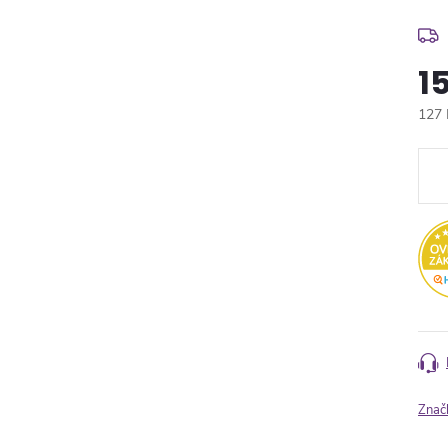
1
127 
Měr
cena
Znač