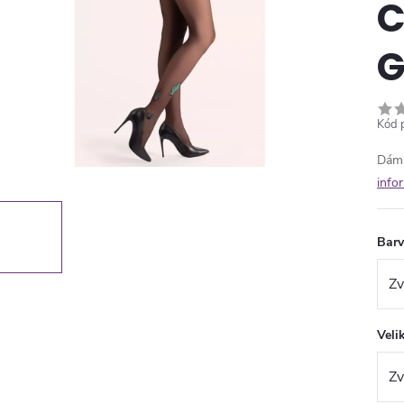
C
G
Kód 
Dáms
info
Bar
Veli