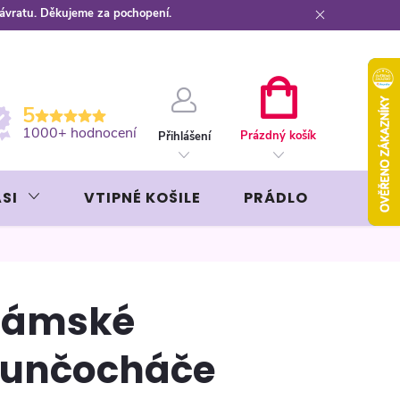
návratu. Děkujeme za pochopení.
ební kartou
Záruka AVON
NÁKUPNÍ
5
KOŠÍK
1000+ hodnocení
Prázdný košík
Přihlášení
SI
VTIPNÉ KOŠILE
PRÁDLO
LIKÉR
Dámské
unčocháče