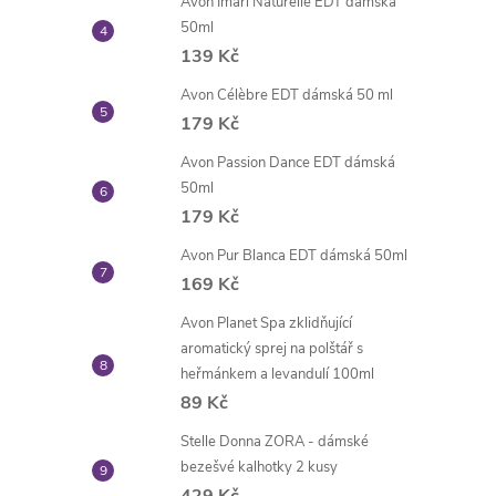
Avon Imari Naturelle EDT dámská
50ml
139 Kč
Avon Célèbre EDT dámská 50 ml
179 Kč
Avon Passion Dance EDT dámská
50ml
179 Kč
Avon Pur Blanca EDT dámská 50ml
169 Kč
Avon Planet Spa zklidňující
aromatický sprej na polštář s
heřmánkem a levandulí 100ml
89 Kč
Stelle Donna ZORA - dámské
bezešvé kalhotky 2 kusy