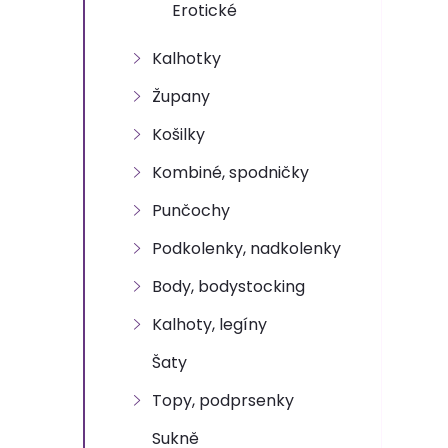
n
Erotické
e
Kalhotky
l
Župany
Košilky
Kombiné, spodničky
Punčochy
Podkolenky, nadkolenky
Body, bodystocking
Kalhoty, legíny
Šaty
Topy, podprsenky
Sukně