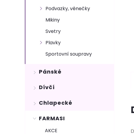
Podvazky, věnečky
Mikiny
Svetry
Plavky
Sportovní soupravy
Pánské
Dívčí
Chlapecké
FARMASI
AKCE
D