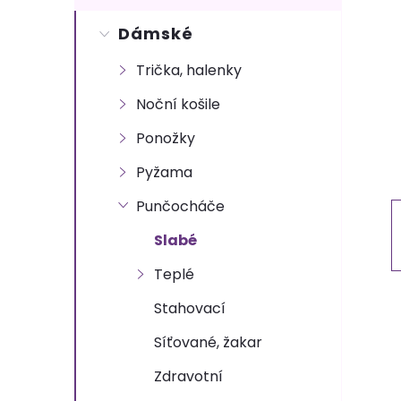
s
Dámské
t
Trička, halenky
r
Noční košile
a
Ponožky
n
Pyžama
Punčocháče
n
Slabé
í
Teplé
p
Stahovací
Síťované, žakar
a
Zdravotní