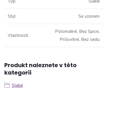
Typ
:
Slabé
Styl
:
Se vzorem
Polomatné, Bez špice,
Vlastnosti
:
Průsvitné, Bez sedu
Produkt naleznete v této
kategorii
Slabé