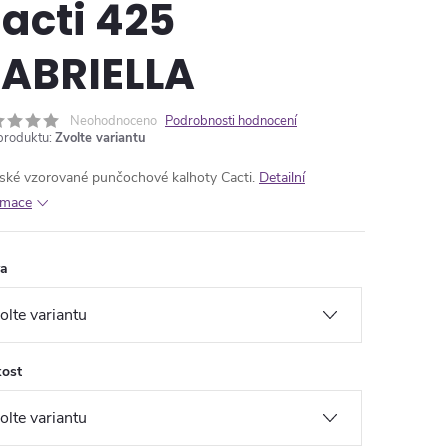
acti 425
ABRIELLA
Neohodnoceno
Podrobnosti hodnocení
produktu:
Zvolte variantu
ké vzorované punčochové kalhoty Cacti.
Detailní
rmace
va
kost