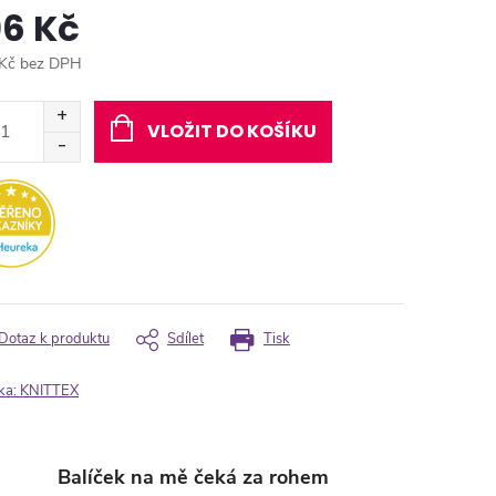
96 Kč
Kč bez DPH
ná
:
VLOŽIT DO KOŠÍKU
Dotaz k produktu
Sdílet
Tisk
ka:
KNITTEX
Balíček na mě čeká za rohem