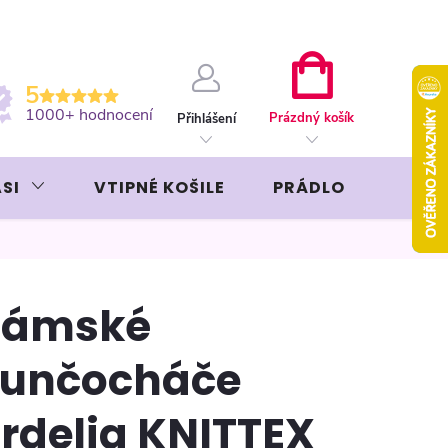
ební kartou
Záruka AVON
NÁKUPNÍ
5
KOŠÍK
1000+ hodnocení
Prázdný košík
Přihlášení
SI
VTIPNÉ KOŠILE
PRÁDLO
LIKÉR
Dámské
unčocháče
rdelia KNITTEX