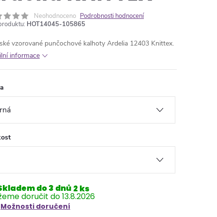
Neohodnoceno
Podrobnosti hodnocení
produktu:
HOT14045-105865
ké vzorované punčochové kalhoty Ardelia 12403 Knittex.
ilní informace
va
kost
Skladem do 3 dnů
2 ks
13.8.2026
Možnosti doručení