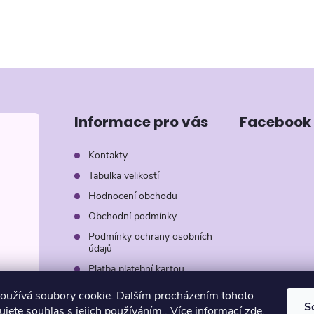
Informace pro vás
Facebook
Kontakty
Tabulka velikostí
Hodnocení obchodu
Obchodní podmínky
Podmínky ochrany osobních
údajů
Platba platební kartou
Záruka AVON
oužívá soubory cookie. Dalším procházením tohoto
S
jete souhlas s jejich používáním.. Více informací
zde
.