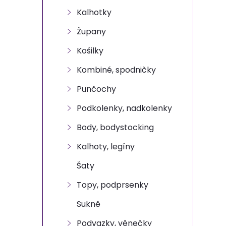
e
Kalhotky
l
Župany
Košilky
Kombiné, spodničky
Punčochy
Podkolenky, nadkolenky
Body, bodystocking
Kalhoty, legíny
Šaty
Topy, podprsenky
Sukně
Podvazky, věnečky