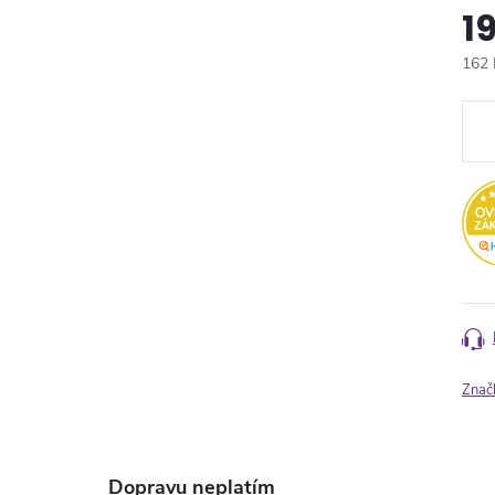
1
162 
Měr
cena
Znač
Dopravu neplatím