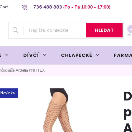
736 488 883
Obchodní podmínky
Podmínky ochrany osobních údajů
Platba plat
HLEDAT
É
DÍVČÍ
CHLAPECKÉ
FARMA
čocháče Ardelia KNITTEX
Novinka
p
A