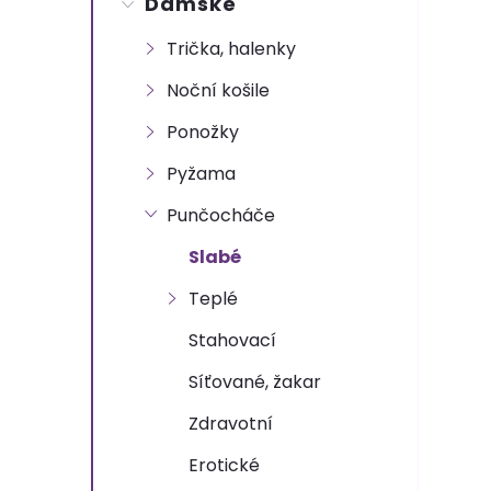
Dámské
t
Trička, halenky
r
Noční košile
a
Ponožky
n
Pyžama
Punčocháče
n
Slabé
í
Teplé
p
Stahovací
Síťované, žakar
a
Zdravotní
n
Erotické