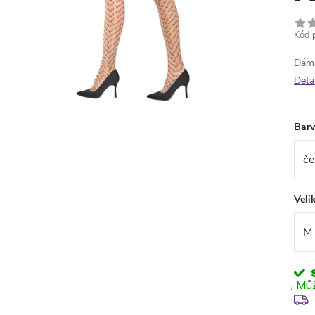
Kód 
Dáms
Deta
Bar
Veli