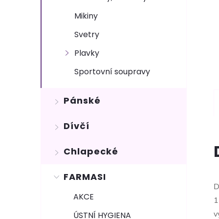
Mikiny
Svetry
Plavky
Sportovní soupravy
Pánské
Dívčí
Chlapecké
FARMASI
D
AKCE
1
v
ÚSTNÍ HYGIENA