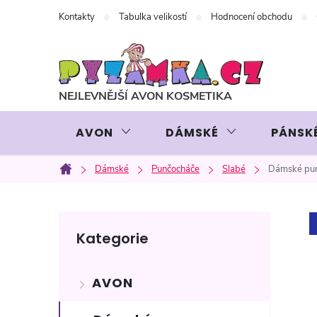
Přejít
Kontakty
Tabulka velikostí
Hodnocení obchodu
na
obsah
AVON
DÁMSKÉ
PÁNSK
Dámské
Punčocháče
Slabé
Dámské pun
Domů
P
Přeskočit
Kategorie
kategorie
o
AVON
s