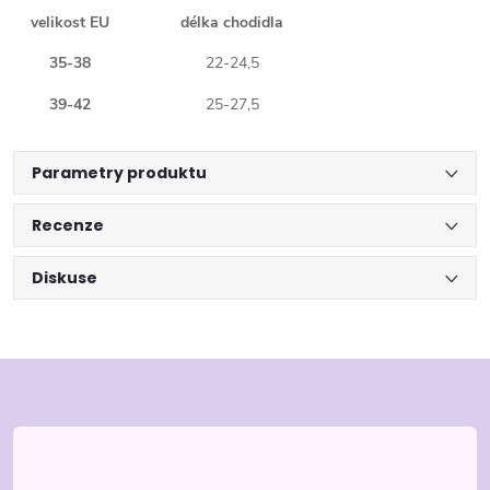
velikost EU
délka chodidla
35-38
22-24,5
39-42
25-27,5
Parametry produktu
Recenze
Diskuse
Z
á