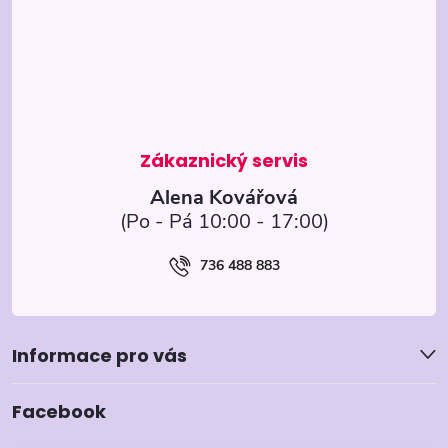
p
a
t
í
Alena Kovářová
736 488 883
Informace pro vás
Facebook