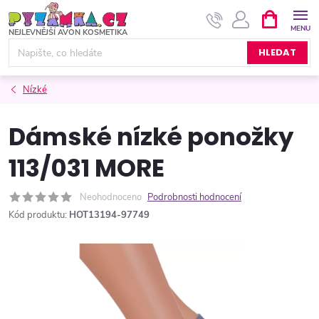
Přejít
NÁKUPNÍ
KOŠÍK
na
obsah
HLEDAT
Nízké
Dámské nízké ponožky
113/031 MORE
Neohodnoceno
Podrobnosti hodnocení
Kód produktu:
HOT13194-97749