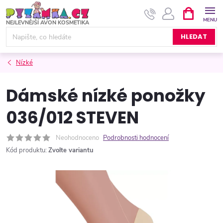
Přejít
NÁKUPNÍ
KOŠÍK
na
obsah
HLEDAT
Nízké
Dámské nízké ponožky
036/012 STEVEN
Neohodnoceno
Podrobnosti hodnocení
Kód produktu:
Zvolte variantu