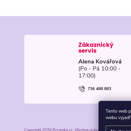
Z
á
p
Alena Kovářová
a
t
736 488 883
í
Tento web p
webu vyjadřu
Copyright 2026
Pyzamka.cz
. Všechna práva vyhrazena.