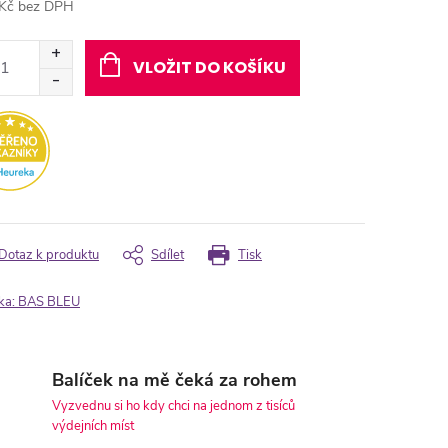
Kč bez DPH
ná
:
VLOŽIT DO KOŠÍKU
Dotaz k produktu
Sdílet
Tisk
ka:
BAS BLEU
Balíček na mě čeká za rohem
Vyzvednu si ho kdy chci na jednom z tisíců
výdejních míst