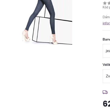
Kód 
Dáms
info
Bar
Veli
6