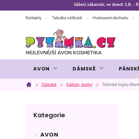
Přejít
Vážení zákazníci, ve dnech 1.8. -
na
Kontakty
Tabulka velikostí
Hodnocení obchodu
obsah
AVON
DÁMSKÉ
PÁNSK
Dámské
Kalhoty, legíny
Dámské legíny Bla
Domů
P
Přeskočit
Kategorie
kategorie
o
AVON