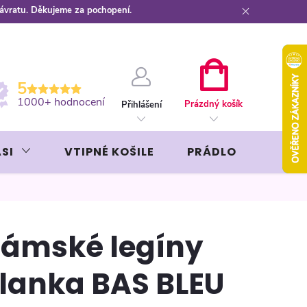
návratu. Děkujeme za pochopení.
ební kartou
Záruka AVON
NÁKUPNÍ
5
KOŠÍK
1000+ hodnocení
Prázdný košík
Přihlášení
SI
VTIPNÉ KOŠILE
PRÁDLO
LIKÉR
ámské legíny
lanka BAS BLEU