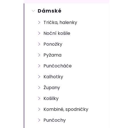
s
Dámské
t
Trička, halenky
r
Noční košile
a
Ponožky
n
Pyžama
Punčocháče
n
Kalhotky
í
Župany
p
Košilky
Kombiné, spodničky
a
Punčochy