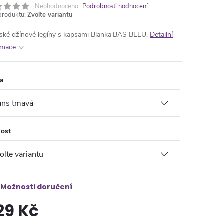
Neohodnoceno
Podrobnosti hodnocení
produktu:
Zvolte variantu
ké džínové legíny s kapsami Blanka BAS BLEU.
Detailní
rmace
va
kost
Možnosti doručení
29 Kč