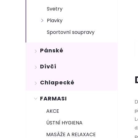
Svetry
Plavky
Sportovní soupravy
Pánské
Dívčí
Chlapecké
FARMASI
D
p
AKCE
L
ÚSTNÍ HYGIENA
d
MASÁŽE A RELAXACE
p