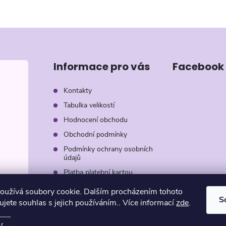
Informace pro vás
Facebook
Kontakty
Tabulka velikostí
Hodnocení obchodu
Obchodní podmínky
Podmínky ochrany osobních
údajů
Platba platební kartou
Záruka AVON
oužívá soubory cookie. Dalším procházením tohoto
S
jete souhlas s jejich používáním.. Více informací
zde
.