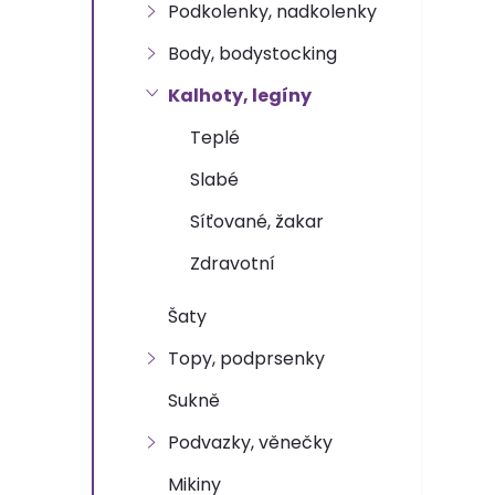
n
Podkolenky, nadkolenky
e
Body, bodystocking
Kalhoty, legíny
l
Teplé
Slabé
Síťované, žakar
Zdravotní
Šaty
Topy, podprsenky
Sukně
Podvazky, věnečky
Mikiny