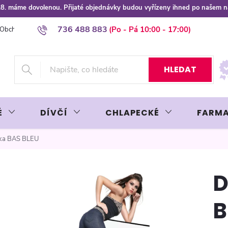
 8.8. máme dovolenou. Přijaté objednávky budou vyřízeny ihned po našem 
736 488 883
Obchodní podmínky
Podmínky ochrany osobních údajů
Platba plat
HLEDAT
É
DÍVČÍ
CHLAPECKÉ
FARMA
nka BAS BLEU
D
B