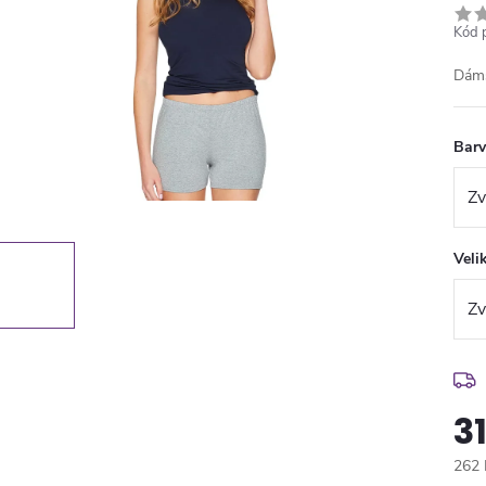
Kód 
Dáms
Bar
Veli
3
262 