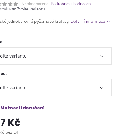
Neohodnoceno
Podrobnosti hodnocení
produktu:
Zvolte variantu
ké jednobarevné pyžamové kraťasy.
Detailní informace
va
kost
Možnosti doručení
17 Kč
Kč bez DPH