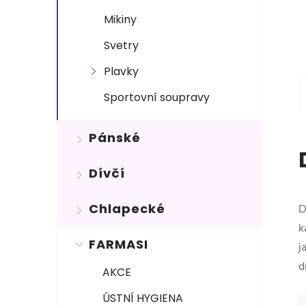
Mikiny
Svetry
Plavky
Sportovní soupravy
Pánské
Dívčí
Chlapecké
D
k
FARMASI
j
d
AKCE
ÚSTNÍ HYGIENA