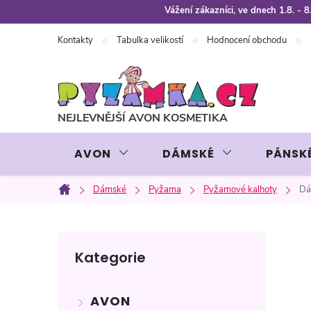
Přejít
Vážení zákazníci, ve dnech 1.8. -
na
Kontakty
Tabulka velikostí
Hodnocení obchodu
obsah
AVON
DÁMSKÉ
PÁNSK
Dámské
Pyžama
Pyžamové kalhoty
Dá
Domů
P
Přeskočit
Kategorie
kategorie
o
AVON