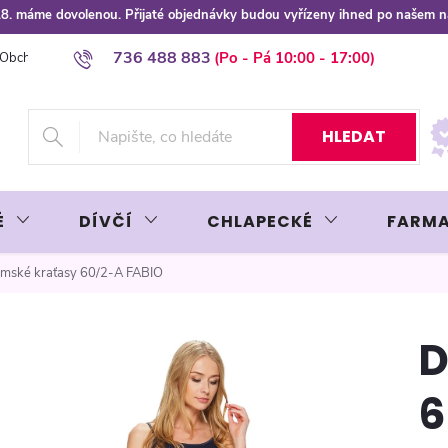
 8.8. máme dovolenou. Přijaté objednávky budou vyřízeny ihned po našem 
736 488 883
Obchodní podmínky
Podmínky ochrany osobních údajů
Platba plat
HLEDAT
É
DÍVČÍ
CHLAPECKÉ
FARMA
mské kraťasy 60/2-A FABIO
D
6