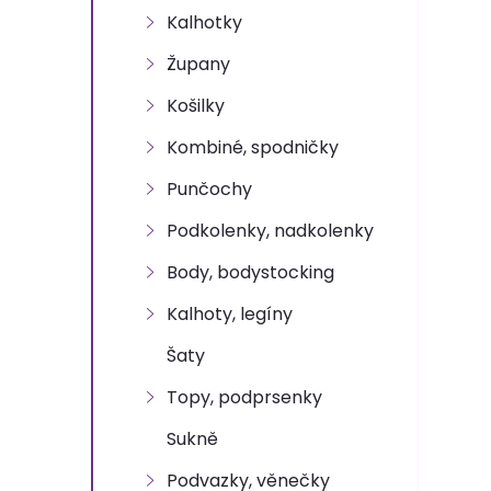
n
Kalhotky
e
Župany
l
Košilky
Kombiné, spodničky
Punčochy
Podkolenky, nadkolenky
Body, bodystocking
Kalhoty, legíny
Šaty
Topy, podprsenky
Sukně
Podvazky, věnečky