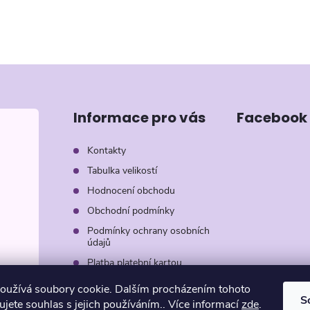
Informace pro vás
Facebook
Kontakty
Tabulka velikostí
Hodnocení obchodu
Obchodní podmínky
Podmínky ochrany osobních
údajů
Platba platební kartou
Záruka AVON
oužívá soubory cookie. Dalším procházením tohoto
S
jete souhlas s jejich používáním.. Více informací
zde
.