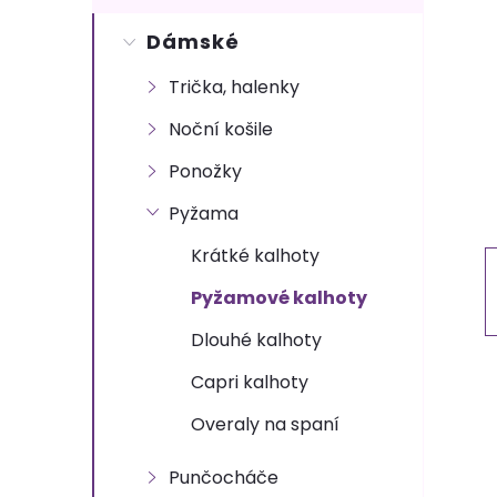
s
Dámské
t
Trička, halenky
r
Noční košile
a
Ponožky
n
Pyžama
Krátké kalhoty
n
Pyžamové kalhoty
í
Dlouhé kalhoty
p
Capri kalhoty
Overaly na spaní
a
Punčocháče