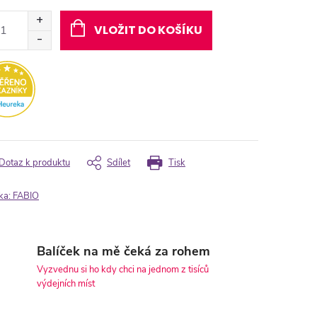
ná
:
VLOŽIT DO KOŠÍKU
Dotaz k produktu
Sdílet
Tisk
ka:
FABIO
Balíček na mě čeká za rohem
Vyzvednu si ho kdy chci na jednom z tisíců
výdejních míst