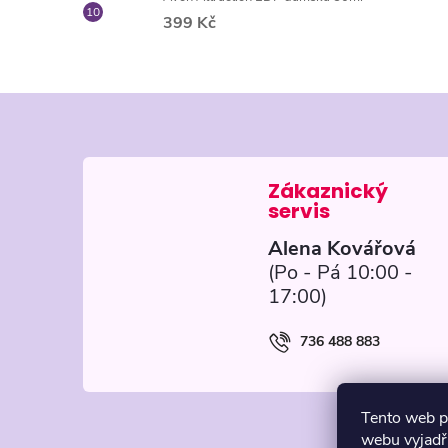
399 Kč
Z
á
p
Alena Kovářová
a
t
736 488 883
í
Tento web p
webu vyjadřu