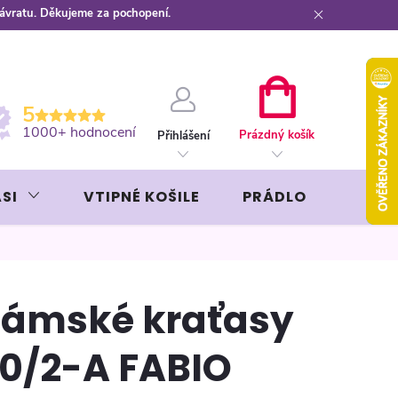
návratu. Děkujeme za pochopení.
ební kartou
Záruka AVON
NÁKUPNÍ
5
KOŠÍK
1000+ hodnocení
Prázdný košík
Přihlášení
SI
VTIPNÉ KOŠILE
PRÁDLO
LIKÉR
ámské kraťasy
0/2-A FABIO