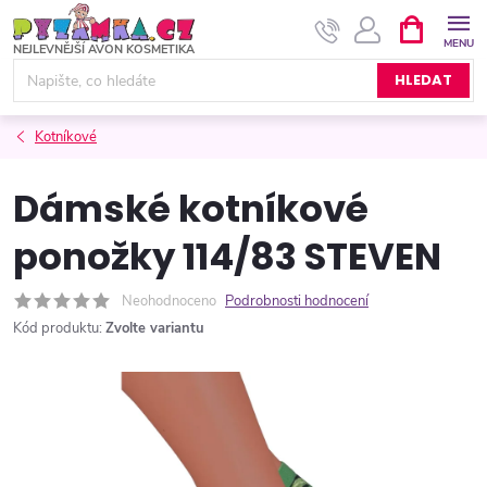
Přejít
NÁKUPNÍ
KOŠÍK
na
obsah
HLEDAT
Kotníkové
Dámské kotníkové
ponožky 114/83 STEVEN
Neohodnoceno
Podrobnosti hodnocení
Kód produktu:
Zvolte variantu