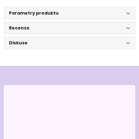
Parametry produktu
Recenze
Diskuse
Z
á
p
a
t