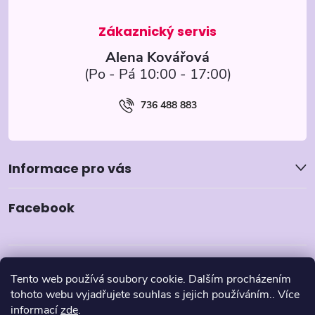
í
Alena Kovářová
736 488 883
Informace pro vás
Facebook
Tento web používá soubory cookie. Dalším procházením
tohoto webu vyjadřujete souhlas s jejich používáním.. Více
informací
zde
.