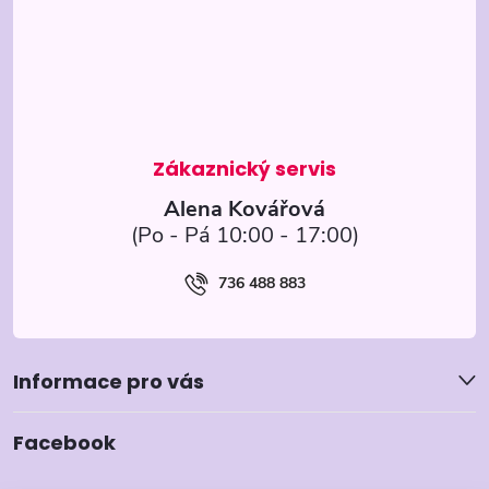
a
t
í
Alena Kovářová
736 488 883
Informace pro vás
Facebook