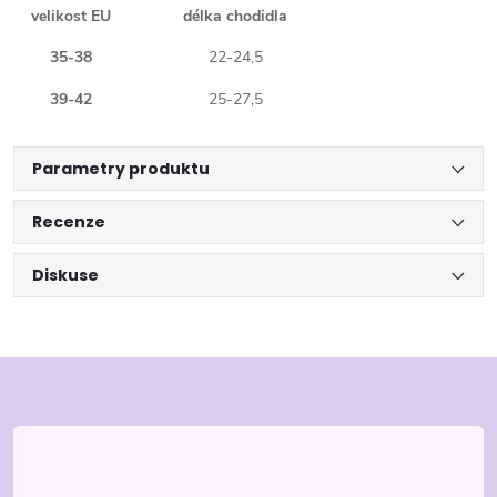
velikost EU
délka chodidla
35-38
22-24,5
39-42
25-27,5
Parametry produktu
Recenze
Diskuse
Z
á
p