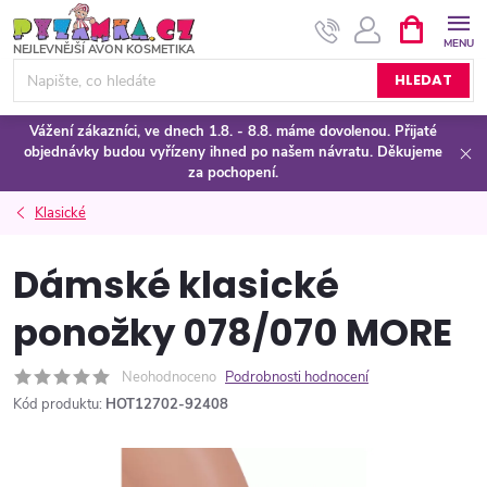
Přejít
NÁKUPNÍ
KOŠÍK
na
obsah
HLEDAT
Vážení zákazníci, ve dnech 1.8. - 8.8. máme dovolenou. Přijaté
objednávky budou vyřízeny ihned po našem návratu. Děkujeme
za pochopení.
Klasické
Dámské klasické
ponožky 078/070 MORE
Neohodnoceno
Podrobnosti hodnocení
Kód produktu:
HOT12702-92408