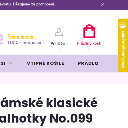
návratu. Děkujeme za pochopení.
ební kartou
Záruka AVON
NÁKUPNÍ
5
KOŠÍK
1000+ hodnocení
Prázdný košík
Přihlášení
SI
VTIPNÉ KOŠILE
PRÁDLO
LIKÉR
ámské klasické
alhotky No.099