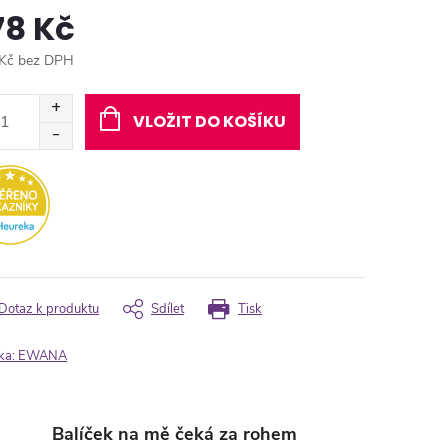
78 Kč
Kč bez DPH
ná
:
VLOŽIT DO KOŠÍKU
Dotaz k produktu
Sdílet
Tisk
ka:
EWANA
Balíček na mě čeká za rohem