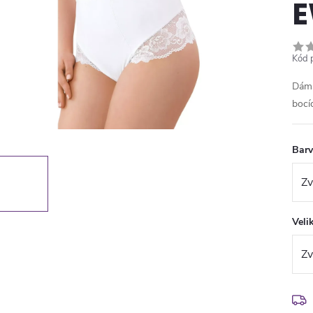
Kód 
Dáms
bocí
Bar
Veli