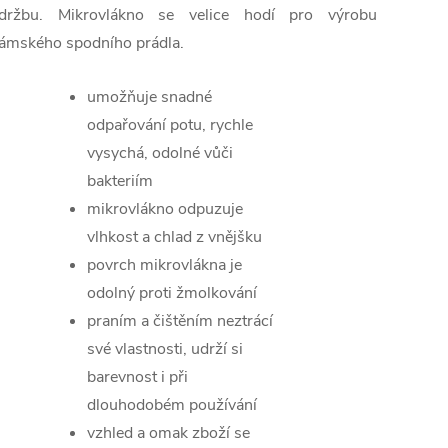
držbu. Mikrovlákno se velice hodí pro výrobu
ámského spodního prádla.
umožňuje snadné
odpařování potu, rychle
vysychá, odolné vůči
bakteriím
mikrovlákno odpuzuje
vlhkost a chlad z vnějšku
povrch mikrovlákna je
odolný proti žmolkování
praním a čištěním neztrácí
své vlastnosti, udrží si
barevnost i při
dlouhodobém používání
vzhled a omak zboží se