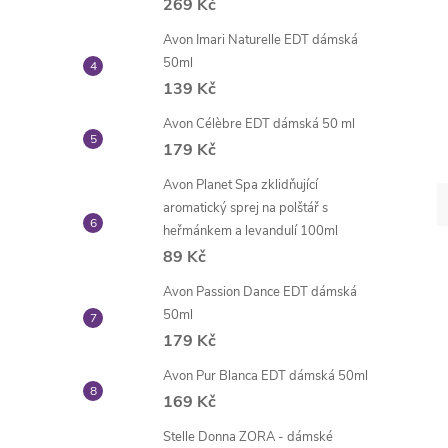
269 Kč
Avon Imari Naturelle EDT dámská
50ml
139 Kč
Avon Célèbre EDT dámská 50 ml
179 Kč
Avon Planet Spa zklidňující
aromatický sprej na polštář s
heřmánkem a levandulí 100ml
89 Kč
Avon Passion Dance EDT dámská
50ml
179 Kč
Avon Pur Blanca EDT dámská 50ml
169 Kč
Stelle Donna ZORA - dámské