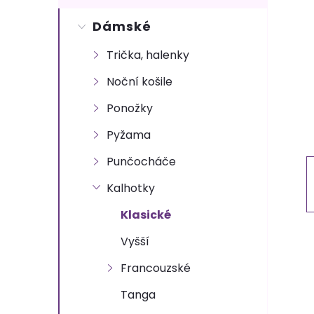
s
Dámské
t
Trička, halenky
r
Noční košile
a
Ponožky
n
Pyžama
Punčocháče
n
Kalhotky
í
Klasické
p
Vyšší
Francouzské
a
Tanga