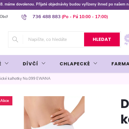
 8.8. máme dovolenou. Přijaté objednávky budou vyřízeny ihned po našem 
736 488 883
Obchodní podmínky
Podmínky ochrany osobních údajů
Platba plat
HLEDAT
É
DÍVČÍ
CHLAPECKÉ
FARMA
sické kalhotky No.099 EWANA
D
Akce
k