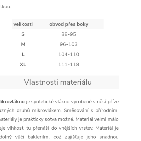
átkou.
velikosti
obvod přes boky
S
88-95
M
96-103
L
104-110
XL
111-118
Vlastnosti materiálu
ikrovlákno
je syntetické vlákno vyrobené směsí příze
ůzných druhů mikrovlákem. Směsování s přírodními
ateriály je prakticky sotva možné. Materiál velmi málo
aje vlhkost, tu přenáší do vnějších vrstev. Materiál je
dolný vůči bakteriím, což zajišťuje jeho snadnou