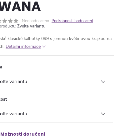
EWANA
Neohodnoceno
Podrobnosti hodnocení
produktu:
Zvolte variantu
ké klasické kalhotky 099 s jemnou květinovou krajkou na
ch.
Detailní informace
va
kost
Možnosti doručení