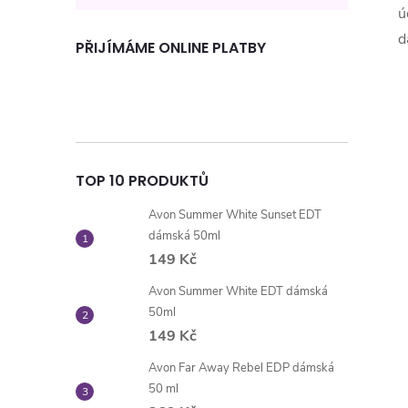
ú
d
PŘIJÍMÁME ONLINE PLATBY
TOP 10 PRODUKTŮ
Avon Summer White Sunset EDT
dámská 50ml
149 Kč
Avon Summer White EDT dámská
50ml
149 Kč
Avon Far Away Rebel EDP dámská
50 ml