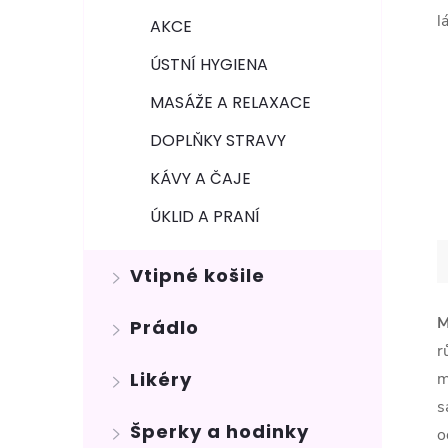
l
AKCE
ÚSTNÍ HYGIENA
MASÁŽE A RELAXACE
DOPLŇKY STRAVY
KÁVY A ČAJE
ÚKLID A PRANÍ
Vtipné košile
M
Prádlo
r
Likéry
m
s
Šperky a hodinky
o