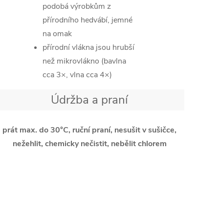
podobá výrobkům z
přírodního hedvábí, jemné
na omak
přírodní vlákna jsou hrubší
než mikrovlákno (bavlna
cca 3×, vlna cca 4×)
Údržba a praní
prát max. do 30°C, ruční praní, nesušit v sušičce,
nežehlit, chemicky nečistit, nebělit chlorem