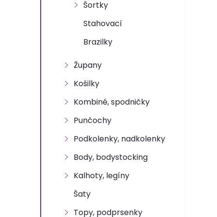
n
Šortky
e
Stahovací
Brazilky
l
Župany
Košilky
Kombiné, spodničky
Punčochy
Podkolenky, nadkolenky
Body, bodystocking
Kalhoty, legíny
Šaty
Topy, podprsenky