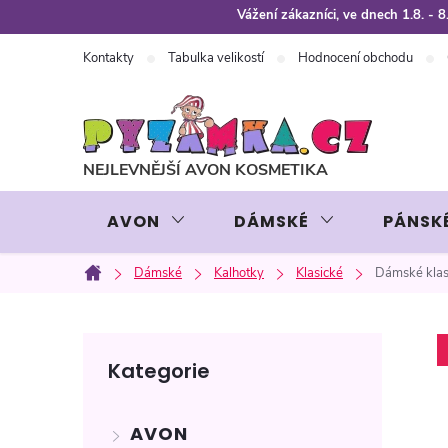
Přejít
Vážení zákazníci, ve dnech 1.8. -
na
Kontakty
Tabulka velikostí
Hodnocení obchodu
obsah
AVON
DÁMSKÉ
PÁNSK
Dámské
Kalhotky
Klasické
Dámské kla
Domů
P
Přeskočit
Kategorie
kategorie
o
AVON