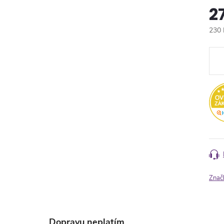
2
230 
Měr
cena
Znač
Dopravu neplatím