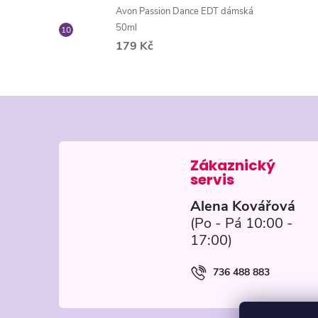
Avon Passion Dance EDT dámská
50ml
179 Kč
Z
á
p
Alena Kovářová
a
t
736 488 883
í