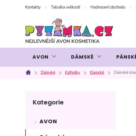
Přejít
Kontakty
Tabulka velikostí
Hodnocení obchodu
na
obsah
AVON
DÁMSKÉ
PÁNSK
Dámské
Kalhotky
Klasické
Dámské klas
Domů
P
Přeskočit
Kategorie
kategorie
o
AVON
s