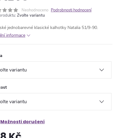
Neohodnoceno
Podrobnosti hodnocení
produktu:
Zvolte variantu
ké jednobarevné klasické kalhotky Natalia 51/9-90.
ilní informace
va
kost
Možnosti doručení
18 Kč