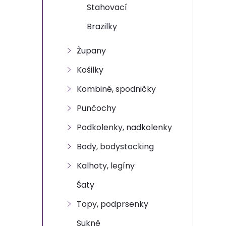
e
Stahovací
Brazilky
l
Župany
Košilky
Kombiné, spodničky
Punčochy
Podkolenky, nadkolenky
Body, bodystocking
Kalhoty, legíny
Šaty
Topy, podprsenky
Sukně