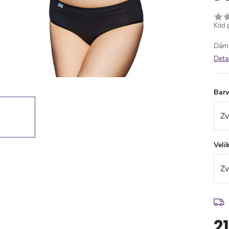
Kód 
Dáms
Deta
Bar
Veli
2