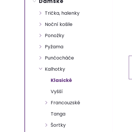
Dámské
t
Trička, halenky
r
Noční košile
a
Ponožky
n
Pyžama
Punčocháče
n
Kalhotky
í
Klasické
p
Vyšší
Francouzské
a
Tanga
n
Šortky