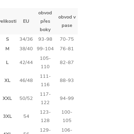
obvod
obvod v
velikosti
EU
přes
pase
boky
S
34/36
93-98
70-75
M
38/40
99-104
76-81
105-
L
42/44
82-87
110
111-
XL
46/48
88-93
116
117-
XXL
50/52
94-99
122
123-
100-
3XL
54
128
105
129-
106-