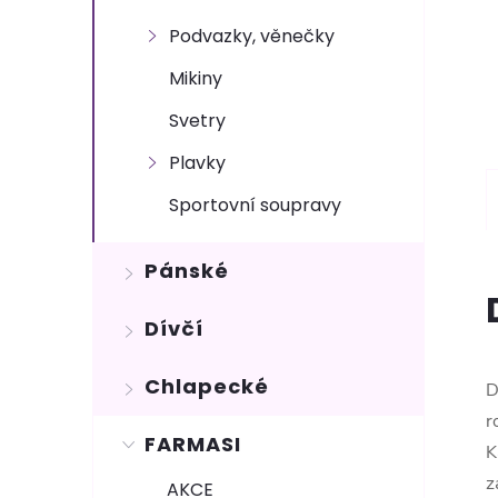
Podvazky, věnečky
Mikiny
Svetry
Plavky
Sportovní soupravy
Pánské
Dívčí
Chlapecké
D
r
FARMASI
K
z
AKCE