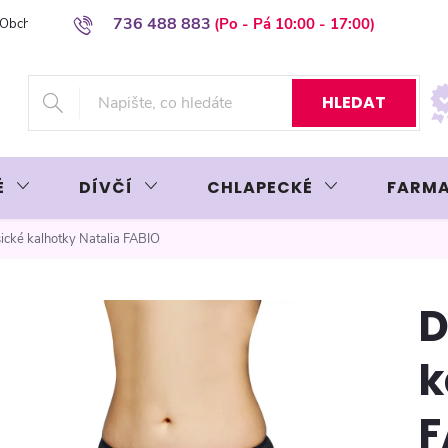
736 488 883
Obchodní podmínky
Podmínky ochrany osobních údajů
Platba plat
HLEDAT
É
DÍVČÍ
CHLAPECKÉ
FARMA
ické kalhotky Natalia FABIO
D
k
F