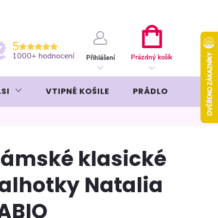
ební kartou
Záruka AVON
NÁKUPNÍ
5
KOŠÍK
1000+ hodnocení
Prázdný košík
Přihlášení
SI
VTIPNÉ KOŠILE
PRÁDLO
LIKÉR
ámské klasické
alhotky Natalia
ABIO