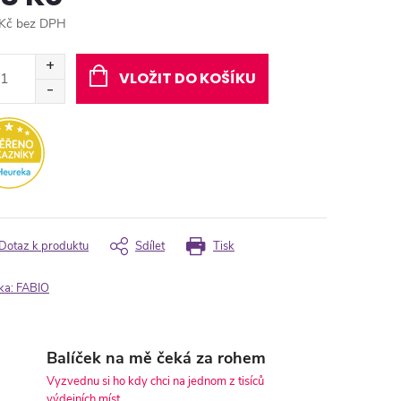
Kč bez DPH
ná
:
VLOŽIT DO KOŠÍKU
Dotaz k produktu
Sdílet
Tisk
ka:
FABIO
Balíček na mě čeká za rohem
Vyzvednu si ho kdy chci na jednom z tisíců
výdejních míst