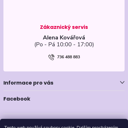
t
í
Alena Kovářová
736 488 883
Informace pro vás
Facebook
Tento web používá soubory cookie. Dalším procházením