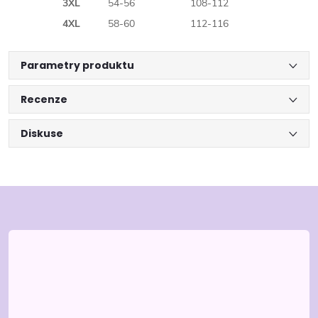
3XL
54-56
108-112
4XL
58-60
112-116
Parametry produktu
Recenze
Diskuse
Z
á
p
a