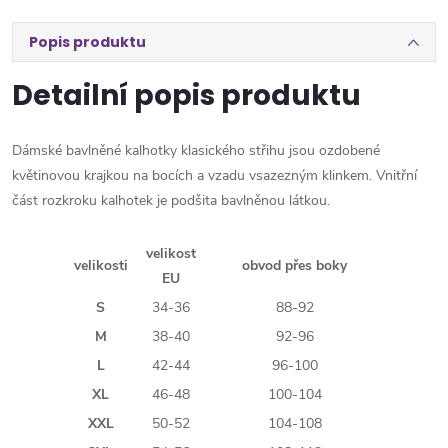
Popis produktu
Detailní popis produktu
Dámské bavlněné kalhotky klasického střihu jsou ozdobené
květinovou krajkou na bocích a vzadu vsazezným klinkem. Vnitřní
část rozkroku kalhotek je podšita bavlněnou látkou.
velikost
velikosti
obvod přes boky
EU
S
34-36
88-92
M
38-40
92-96
L
42-44
96-100
XL
46-48
100-104
XXL
50-52
104-108