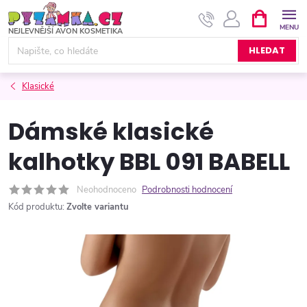
Přejít
NÁKUPNÍ
KOŠÍK
na
obsah
HLEDAT
Klasické
Dámské klasické
kalhotky BBL 091 BABELL
Neohodnoceno
Podrobnosti hodnocení
Kód produktu:
Zvolte variantu