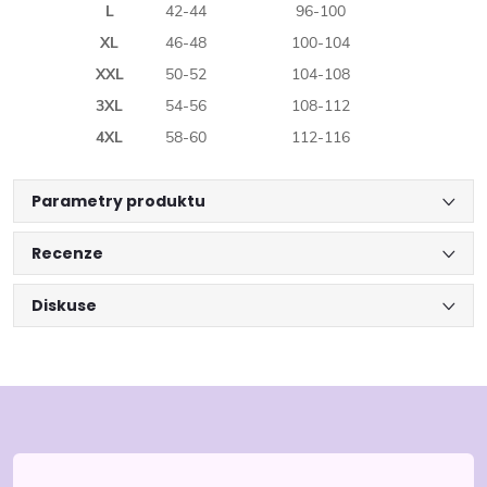
L
42-44
96-100
XL
46-48
100-104
XXL
50-52
104-108
3XL
54-56
108-112
4XL
58-60
112-116
Parametry produktu
Recenze
Diskuse
Z
á