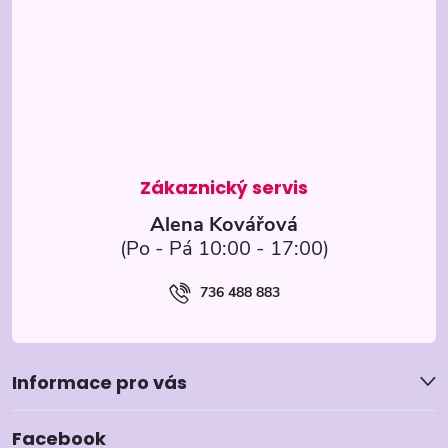
p
a
t
í
Alena Kovářová
736 488 883
Informace pro vás
Facebook