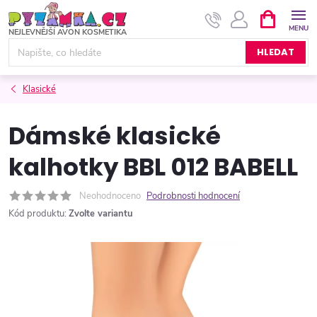
Přejít
NÁKUPNÍ
KOŠÍK
na
obsah
HLEDAT
Klasické
Dámské klasické
kalhotky BBL 012 BABELL
Neohodnoceno
Podrobnosti hodnocení
Kód produktu:
Zvolte variantu