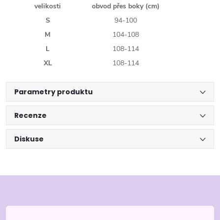
velikosti
obvod přes boky (cm)
S
94-100
M
104-108
L
108-114
XL
108-114
Parametry produktu
Recenze
Diskuse
Z
á