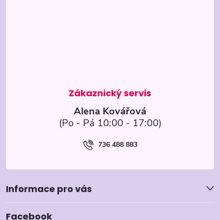
p
a
t
í
Alena Kovářová
736 488 883
Informace pro vás
Facebook