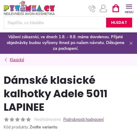
Přejít
NÁKUPNÍ
KOŠÍK
na
obsah
HLEDAT
Vážení zákazníci, ve dnech 1.8. - 8.8. máme dovolenou. Přijaté
objednávky budou vyřízeny ihned po našem návratu. Děkujeme
za pochopení.
Klasické
Dámské klasické
kalhotky Adele 5011
LAPINEE
Neohodnoceno
Podrobnosti hodnocení
Kód produktu:
Zvolte variantu