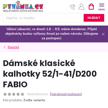
Přejít
NÁKUPNÍ
KOŠÍK
na
obsah
HLEDAT
Vážení zákazníci, ve dnech 1.8. - 8.8. máme dovolenou. Přijaté
objednávky budou vyřízeny ihned po našem návratu. Děkujeme
za pochopení.
Klasické
Dámské klasické
kalhotky 52/1-41/D200
FABIO
Neohodnoceno
Podrobnosti hodnocení
Kód produktu:
Zvolte variantu