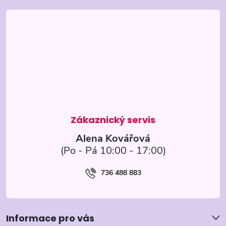
á
p
a
t
í
Alena Kovářová
736 488 883
Informace pro vás