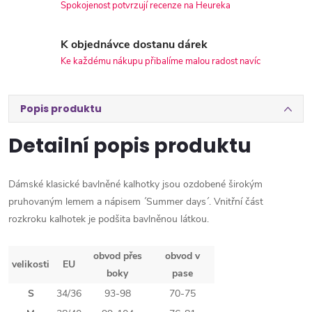
Spokojenost potvrzují recenze na Heureka
K objednávce dostanu dárek
Ke každému nákupu přibalíme malou radost navíc
Popis produktu
Detailní popis produktu
Dámské klasické bavlněné kalhotky jsou ozdobené širokým
pruhovaným lemem a nápisem ´Summer days´. Vnitřní část
rozkroku kalhotek je podšita bavlněnou látkou.
obvod přes
obvod v
velikosti
EU
boky
pase
S
34/36
93-98
70-75