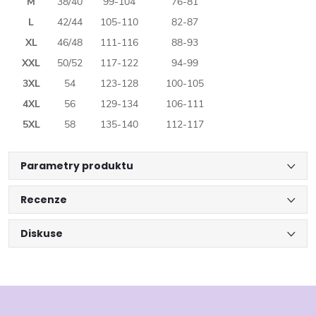
M
38/40
99-104
76-81
L
42/44
105-110
82-87
XL
46/48
111-116
88-93
XXL
50/52
117-122
94-99
3XL
54
123-128
100-105
4XL
56
129-134
106-111
5XL
58
135-140
112-117
Parametry produktu
Recenze
Diskuse
Z