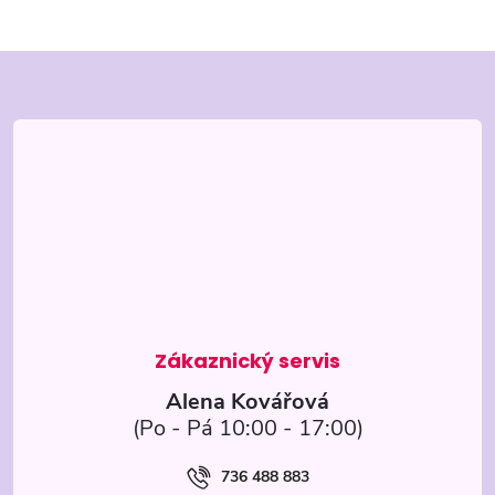
Z
á
p
a
t
í
Alena Kovářová
736 488 883