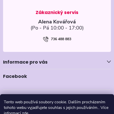
í
Alena Kovářová
736 488 883
Informace pro vás
Facebook
Tento web používá soubory cookie. Dalším procházením
tohoto webu vyjadřujete souhlas s jejich používáním.. Více
informací
zde
.