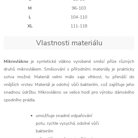
M
96-103
L
104-110
XL
111-118
Vlastnosti materiálu
Mikrovlákno
je syntetické vlákno vyrobené směsí příze různých
druhů mikrovlákem. Směsování s přírodními materiály je prakticky
sotva možné. Materiál velmi málo saje vlhkost, tu přenáší do
vnějších vrstev. Materiál je odolný vůči bakteriím, což zajišťuje jeho
snadnou údržbu. Mikrovlákno se velice hodí pro výrobu dámského
spodního prádla.
umožňuje snadné odpařování
potu, rychle vysychá, odolné vůči
bakteriím