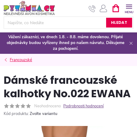
Přejít
NÁKUPNÍ
KOŠÍK
na
obsah
HLEDAT
Vážení zákazníci, ve dnech 1.8. - 8.8. máme dovolenou. Přijaté
objednávky budou vyřízeny ihned po našem návratu. Děkujeme
za pochopení.
Francouzské
Dámské francouzské
kalhotky No.022 EWANA
Neohodnoceno
Podrobnosti hodnocení
Kód produktu:
Zvolte variantu