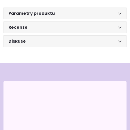
Parametry produktu
Recenze
Diskuse
Z
á
p
a
t