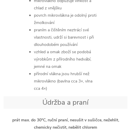
mikrovlákno odpuzuje vlhkost a
chlad z vnějšku
povrch mikrovlákna je odolný proti
žmolkování
praním a čištěním neztrácí své
vlastnosti, udrží si barevnost i při
dlouhodobém používání
vzhled a omak zboží se podobá
výrobkům z přírodního hedvábí,
jemné na omak
přírodní vlákna jsou hrubší než
mikrovlákno (bavlna cca 3×, vlna
cca 4×)
Údržba a praní
prát max. do 30°C, ruční praní, nesušit v sušičce, nežehlit,
chemicky nečistit, nebělit chlorem