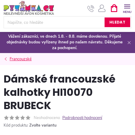
Přejít
NÁKUPNÍ
KOŠÍK
na
obsah
HLEDAT
Vážení zákazníci, ve dnech 1.8. - 8.8. máme dovolenou. Přijaté
objednávky budou vyřízeny ihned po našem návratu. Děkujeme
za pochopení.
Francouzské
Dámské francouzské
kalhotky HI10070
BRUBECK
Neohodnoceno
Podrobnosti hodnocení
Kód produktu:
Zvolte variantu