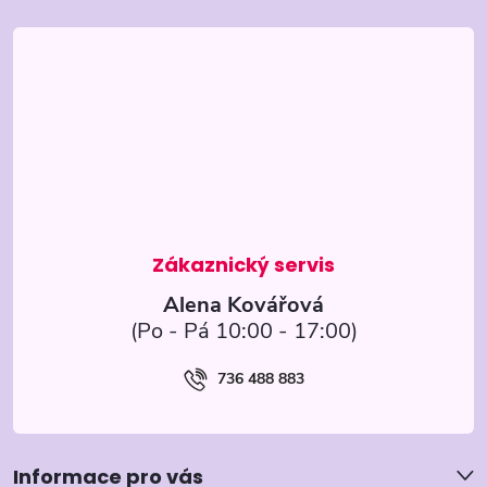
á
p
a
t
í
Alena Kovářová
736 488 883
Informace pro vás