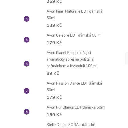
269 Kč
Avon Imari Naturelle EDT dámská
50ml
139 Kč
Avon Célèbre EDT dámská 50 ml
179 Kč
Avon Planet Spa zklidňující
aromatický sprej na polštář s
heřmánkem a levandulí 100ml
89 Kč
Avon Passion Dance EDT dámská
50ml
179 Kč
Avon Pur Blanca EDT dámská 50ml
169 Kč
Stelle Donna ZORA - dámské