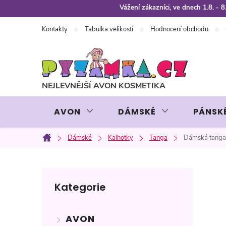
Přejít
Vážení zákazníci, ve dnech 1.8. -
na
Kontakty
Tabulka velikostí
Hodnocení obchodu
obsah
AVON
DÁMSKÉ
PÁNSK
Dámské
Kalhotky
Tanga
Dámská tanga
Domů
P
Přeskočit
Kategorie
kategorie
o
AVON