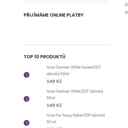
ú
d
PŘIJÍMÁME ONLINE PLATBY
TOP 10 PRODUKTŮ
Avon Summer White Sunset EDT
dámská 50ml
149 Kč
Avon Summer White EDT dámská
50ml
149 Kč
Avon Far Away Rebel EDP dámská
50 ml