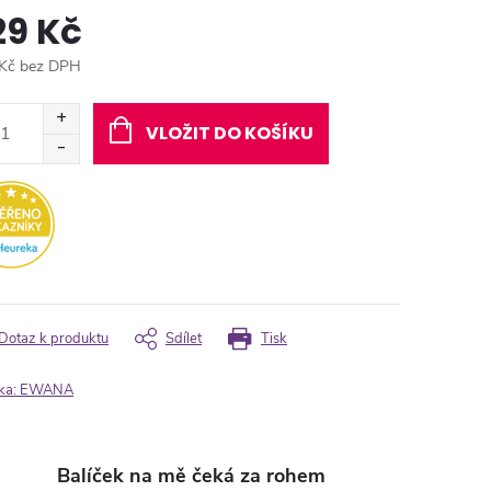
29 Kč
Kč bez DPH
ná
:
VLOŽIT DO KOŠÍKU
Dotaz k produktu
Sdílet
Tisk
ka:
EWANA
Balíček na mě čeká za rohem