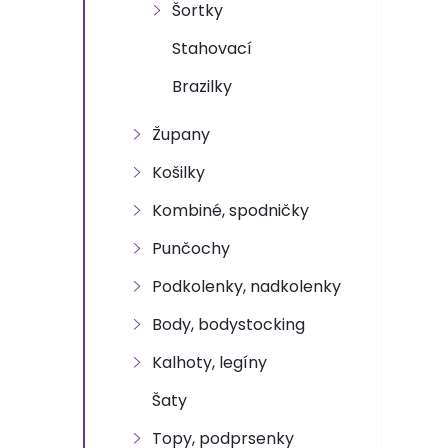
n
Šortky
e
Stahovací
Brazilky
l
Župany
Košilky
Kombiné, spodničky
Punčochy
Podkolenky, nadkolenky
Body, bodystocking
Kalhoty, legíny
Šaty
Topy, podprsenky