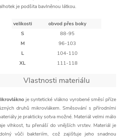
alhotek je podšita bavlněnou látkou.
velikosti
obvod přes boky
S
88-95
M
96-103
L
104-110
XL
111-118
Vlastnosti materiálu
ikrovlákno
je syntetické vlákno vyrobené směsí příze
ůzných druhů mikrovlákem. Směsování s přírodními
ateriály je prakticky sotva možné. Materiál velmi málo
aje vlhkost, tu přenáší do vnějších vrstev. Materiál je
dolný vůči bakteriím, což zajišťuje jeho snadnou