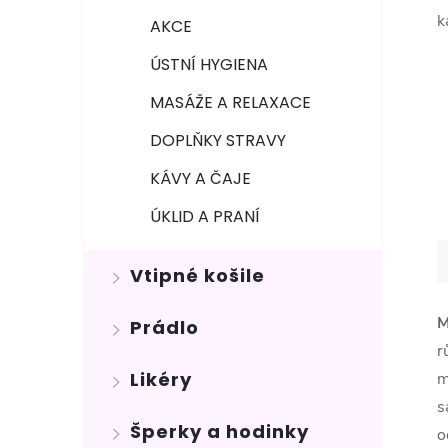
k
AKCE
ÚSTNÍ HYGIENA
MASÁŽE A RELAXACE
DOPLŇKY STRAVY
KÁVY A ČAJE
ÚKLID A PRANÍ
Vtipné košile
M
Prádlo
r
Likéry
m
s
Šperky a hodinky
o