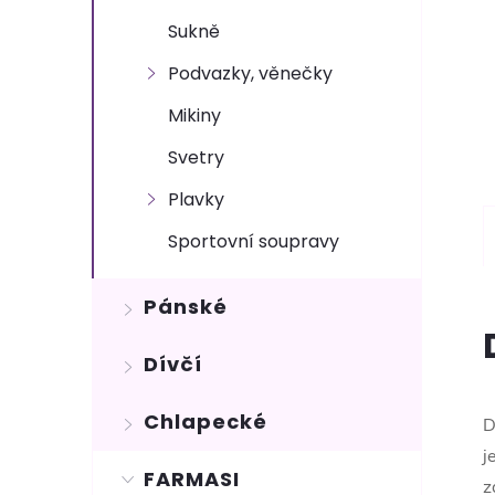
Sukně
Podvazky, věnečky
Mikiny
Svetry
Plavky
Sportovní soupravy
Pánské
Dívčí
Chlapecké
D
j
FARMASI
z