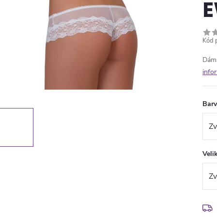
Kód 
Dáms
info
Bar
Veli