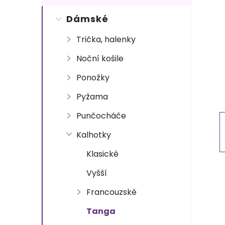
s
Dámské
t
Trička, halenky
r
Noční košile
a
Ponožky
n
Pyžama
Punčocháče
n
Kalhotky
í
Klasické
p
Vyšší
Francouzské
a
Tanga