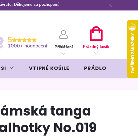
návratu. Děkujeme za pochopení.
ební kartou
Záruka AVON
NÁKUPNÍ
5
KOŠÍK
1000+ hodnocení
Prázdný košík
Přihlášení
SI
VTIPNÉ KOŠILE
PRÁDLO
LIKÉR
ámská tanga
alhotky No.019