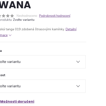
EWANA
Neohodnoceno
Podrobnosti hodnocení
produktu:
Zvolte variantu
ká tanga 019 zdobená štrasovými kamínky.
Detailní
rmace
va
kost
Možnosti doručení