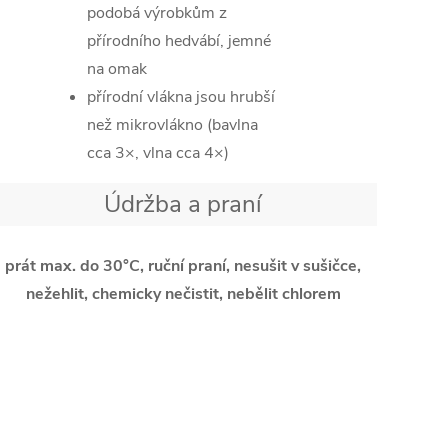
podobá výrobkům z
přírodního hedvábí, jemné
na omak
přírodní vlákna jsou hrubší
než mikrovlákno (bavlna
cca 3×, vlna cca 4×)
Údržba a praní
prát max. do 30°C, ruční praní, nesušit v sušičce,
nežehlit, chemicky nečistit, nebělit chlorem