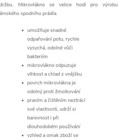
držbu. Mikrovlákno se velice hodí pro výrobu
ámského spodního prádla.
umožňuje snadné
odpařování potu, rychle
vysychá, odolné vůči
bakteriím
mikrovlákno odpuzuje
vlhkost a chlad z vnějšku
povrch mikrovlákna je
odolný proti žmolkování
praním a čištěním neztrácí
své vlastnosti, udrží si
barevnost i při
dlouhodobém používání
vzhled a omak zboží se