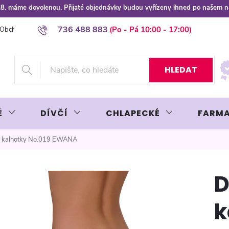
 8.8. máme dovolenou. Přijaté objednávky budou vyřízeny ihned po našem 
736 488 883
Obchodní podmínky
Podmínky ochrany osobních údajů
Platba plat
HLEDAT
É
DÍVČÍ
CHLAPECKÉ
FARMA
 kalhotky No.019 EWANA
D
k