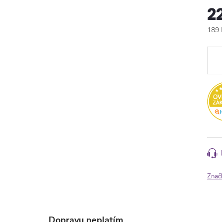
2
189 
Měr
cena
Znač
Dopravu neplatím