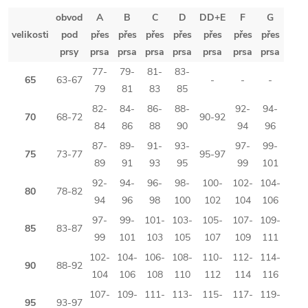
obvod
A
B
C
D
DD+E
F
G
velikosti
pod
přes
přes
přes
přes
přes
přes
přes
prsy
prsa
prsa
prsa
prsa
prsa
prsa
prsa
77-
79-
81-
83-
65
63-67
-
-
-
79
81
83
85
82-
84-
86-
88-
92-
94-
70
68-72
90-92
84
86
88
90
94
96
87-
89-
91-
93-
97-
99-
75
73-77
95-97
89
91
93
95
99
101
92-
94-
96-
98-
100-
102-
104-
80
78-82
94
96
98
100
102
104
106
97-
99-
101-
103-
105-
107-
109-
85
83-87
99
101
103
105
107
109
111
102-
104-
106-
108-
110-
112-
114-
90
88-92
104
106
108
110
112
114
116
107-
109-
111-
113-
115-
117-
119-
95
93-97