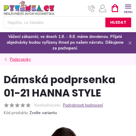
Přejít
NÁKUPNÍ
KOŠÍK
na
obsah
HLEDAT
Vážení zákazníci, ve dnech 1.8. - 8.8. máme dovolenou. Přijaté
objednávky budou vyřízeny ihned po našem návratu. Děkujeme
za pochopení.
Podprsenky
Dámská podprsenka
01-21 HANNA STYLE
Neohodnoceno
Podrobnosti hodnocení
Kód produktu:
Zvolte variantu