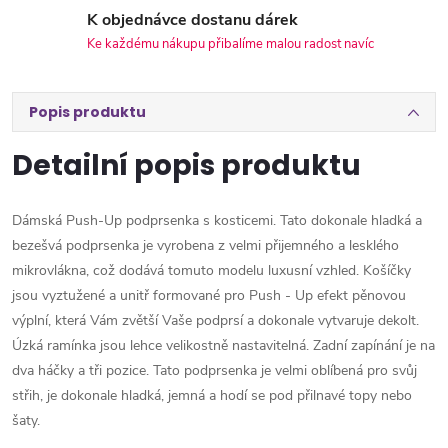
K objednávce dostanu dárek
Ke každému nákupu přibalíme malou radost navíc
Popis produktu
Detailní popis produktu
Dámská Push-Up podprsenka s kosticemi. Tato dokonale hladká a
bezešvá podprsenka je vyrobena z velmi přijemného a lesklého
mikrovlákna, což dodává tomuto modelu luxusní vzhled. Košíčky
jsou vyztužené a unitř formované pro Push - Up efekt pěnovou
výplní, která Vám zvětší Vaše podprsí a dokonale vytvaruje dekolt.
Úzká ramínka jsou lehce velikostně nastavitelná. Zadní zapínání je na
dva háčky a tři pozice. Tato podprsenka je velmi oblíbená pro svůj
střih, je dokonale hladká, jemná a hodí se pod přilnavé topy nebo
šaty.