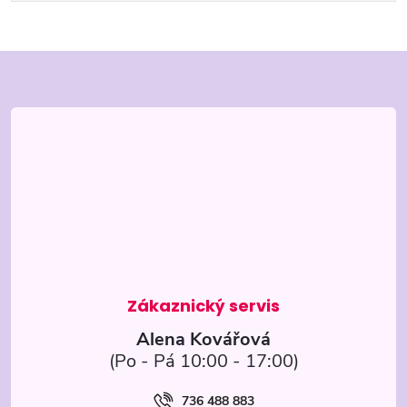
Z
á
p
a
t
í
Alena Kovářová
736 488 883