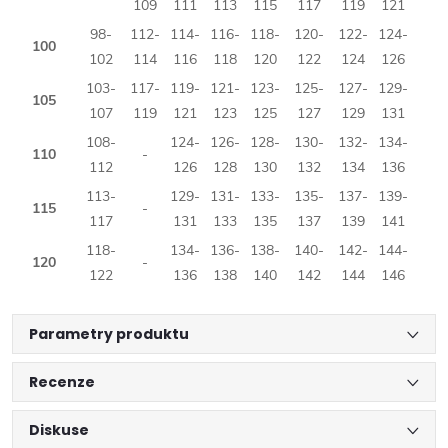
109
111
113
115
117
119
121
98-
112-
114-
116-
118-
120-
122-
124-
100
102
114
116
118
120
122
124
126
103-
117-
119-
121-
123-
125-
127-
129-
105
107
119
121
123
125
127
129
131
108-
124-
126-
128-
130-
132-
134-
110
-
112
126
128
130
132
134
136
113-
129-
131-
133-
135-
137-
139-
115
-
117
131
133
135
137
139
141
118-
134-
136-
138-
140-
142-
144-
120
-
122
136
138
140
142
144
146
Parametry produktu
Recenze
Diskuse