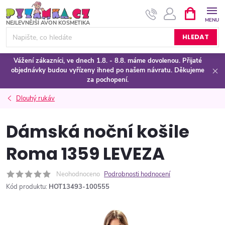
Přejít
NÁKUPNÍ
KOŠÍK
na
obsah
HLEDAT
Vážení zákazníci, ve dnech 1.8. - 8.8. máme dovolenou. Přijaté
objednávky budou vyřízeny ihned po našem návratu. Děkujeme
za pochopení.
Dlouhý rukáv
Dámská noční košile
Roma 1359 LEVEZA
Neohodnoceno
Podrobnosti hodnocení
Kód produktu:
HOT13493-100555