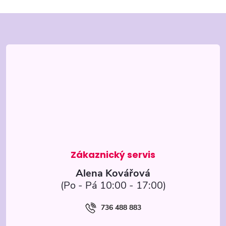
Z
á
p
a
t
í
Alena Kovářová
736 488 883