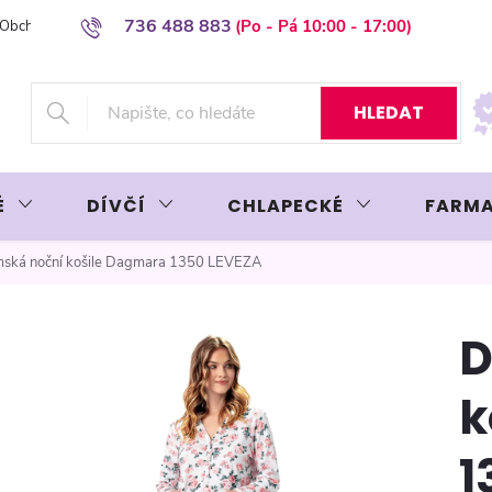
736 488 883
Obchodní podmínky
Podmínky ochrany osobních údajů
Platba plat
HLEDAT
É
DÍVČÍ
CHLAPECKÉ
FARMA
ská noční košile Dagmara 1350 LEVEZA
D
k
1