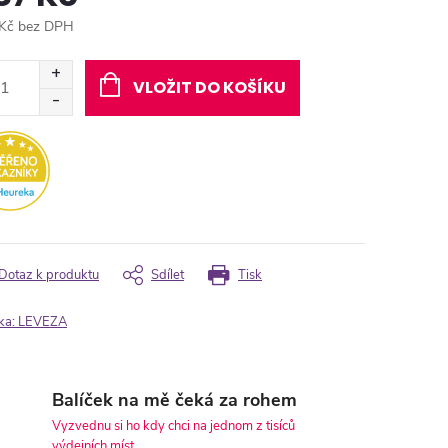
Kč bez DPH
ná
:
VLOŽIT DO KOŠÍKU
Dotaz k produktu
Sdílet
Tisk
ka:
LEVEZA
Balíček na mě čeká za rohem
Vyzvednu si ho kdy chci na jednom z tisíců
výdejních míst