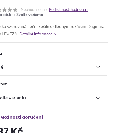
Neohodnoceno
Podrobnosti hodnocení
produktu:
Zvolte variantu
ká vzorovaná noční košile s dlouhým rukávem Dagmara
0 LEVEZA.
Detailní informace
va
kost
Možnosti doručení
87 Kč