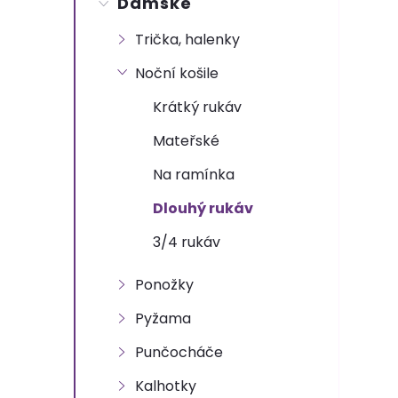
Dámské
t
Trička, halenky
r
Noční košile
a
Krátký rukáv
n
Mateřské
Na ramínka
n
Dlouhý rukáv
í
3/4 rukáv
p
Ponožky
a
Pyžama
Punčocháče
n
Kalhotky