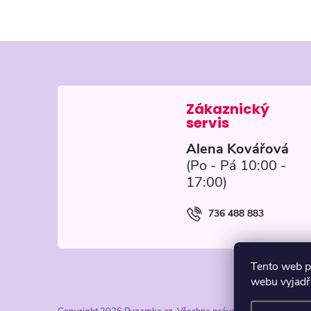
Z
á
p
Alena Kovářová
a
t
736 488 883
í
Tento web p
webu vyjadřu