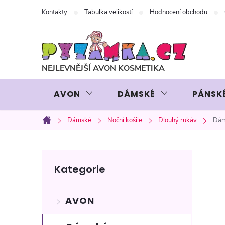
Přejít
Kontakty
Tabulka velikostí
Hodnocení obchodu
na
obsah
AVON
DÁMSKÉ
PÁNSK
Dámské
Noční košile
Dlouhý rukáv
Dám
Domů
P
Přeskočit
Kategorie
kategorie
o
AVON
s