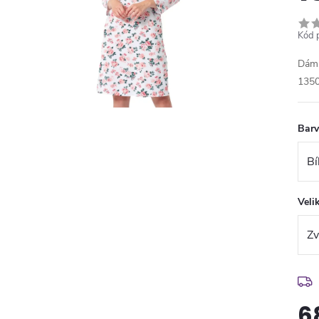
Kód 
Dáms
135
Bar
Veli
6