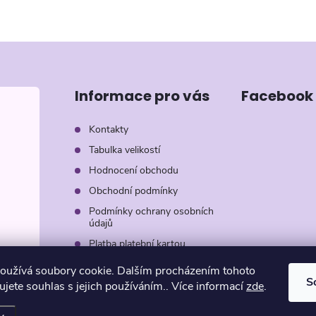
Informace pro vás
Facebook
Kontakty
Tabulka velikostí
Hodnocení obchodu
Obchodní podmínky
Podmínky ochrany osobních
údajů
Platba platební kartou
Záruka AVON
oužívá soubory cookie. Dalším procházením tohoto
S
jete souhlas s jejich používáním.. Více informací
zde
.