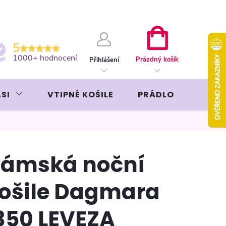
ební kartou
Záruka AVON
NÁKUPNÍ
5
KOŠÍK
1000+ hodnocení
Prázdný košík
Přihlášení
SI
VTIPNÉ KOŠILE
PRÁDLO
LIKÉR
ámská noční
ošile Dagmara
350 LEVEZA