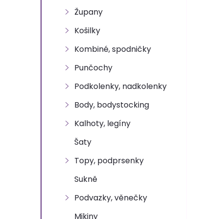
e
Župany
l
Košilky
Kombiné, spodničky
Punčochy
Podkolenky, nadkolenky
Body, bodystocking
Kalhoty, legíny
Šaty
Topy, podprsenky
Sukně
Podvazky, věnečky
Mikiny