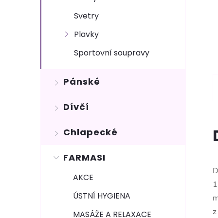
Svetry
Plavky
Sportovní soupravy
Pánské
Dívčí
Chlapecké
FARMASI
D
AKCE
1
ÚSTNÍ HYGIENA
m
z
MASÁŽE A RELAXACE